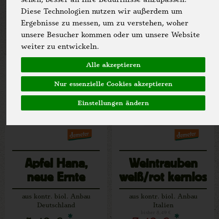
Diese Technologien nutzen wir außerdem um
Allergene
Ergebnisse zu messen, um zu verstehen, woher
unsere Besucher kommen oder um unsere Website
weiter zu entwickeln.
Aktion!
Hofangebot
Alle akzeptieren
bis zum 9.8.2026
Nur essenzielle Cookies akzeptieren
Einstellungen ändern
Apfel Hana,
Weintrauben
neue Ernte
weiß/rot kernlos
aus kontr. biol. Anbau
aus kontr. biol. Anbau
Deutschland
Italien
bisher 8,49 €
*
*