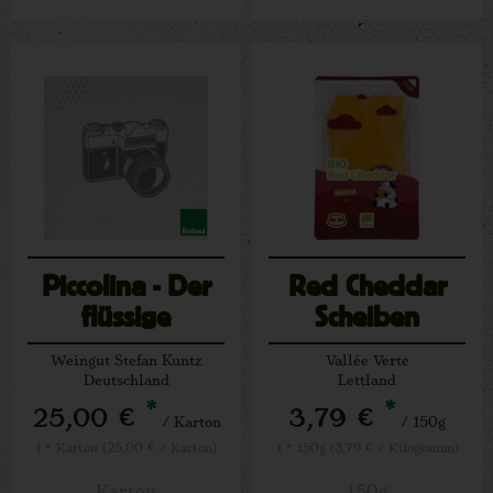
Piccolina - Der
Red Cheddar
flüssige
Scheiben
Blumenstrauss
Weingut Stefan Kuntz
Vallée Verte
Deutschland
Lettland
*
*
25,00 €
3,79 €
/ Karton
/ 150g
1 * Karton (25,00 € / Karton)
1 * 150g (3,79 € / Kilogramm)
Karton
150g