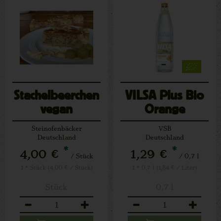
Stachelbeerchen
VILSA Plus Bio
vegan
Orange
Steinofenbäcker
VSB
Deutschland
Deutschland
*
*
4,00 €
1,29 €
/ Stück
/ 0,7 l
1 * Stück (4,00 € / Stück)
1 * 0,7 l (1,84 € / Liter)
Stück
0,7 l
Anzahl
Anzahl