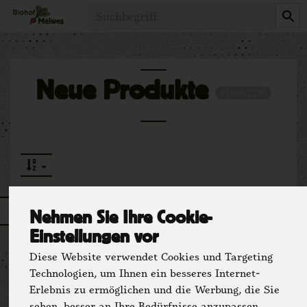
Produkt
Neue Produkte
31 von 2293
Ostern
1
Nehmen Sie Ihre Cookie-
Einstellungen vor
Diese Website verwendet Cookies und Targeting
Technologien, um Ihnen ein besseres Internet-
Erlebnis zu ermöglichen und die Werbung, die Sie
Hersteller
Ernährung
sehen, besser an Ihre Bedürfnisse anzupassen.