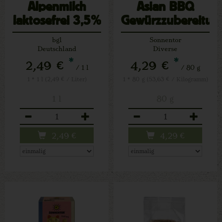
Alpenmilch
Asian BBQ
laktosefrei 3,5%
Gewürzzubereitun
bgl
Sonnentor
Deutschland
Diverse
*
*
2,49 €
4,29 €
/ 1 l
/ 80 g
1 * 1 l (2,49 € / Liter)
1 * 80 g (53,63 € / Kilogramm)
1 l
80 g
Anzahl
Anzahl
2,49
€
4,29
€