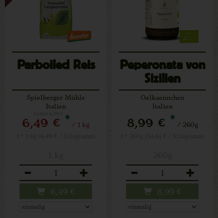
Parboiled Reis
Peperonata von
Sizilien
Spielberger Mühle
Oelkaennchen
Italien
Italien
bisher 6,99 €
*
*
6,49 €
8,99 €
/ 1 kg
/ 260g
1 * 1 kg (6,49 € / Kilogramm)
1 * 260g (34,61 € / Kilogramm)
1 kg
260g
Anzahl
Anzahl
6,49
€
8,99
€