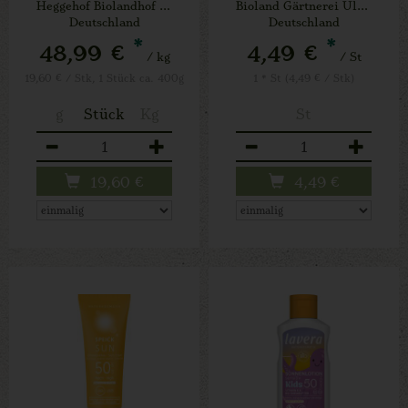
Heggehof Biolandhof Josef Schäfers Lichtenau
Bioland Gärtnerei Ulenburg Löhne
Deutschland
Deutschland
*
*
48,99 €
4,49 €
/ kg
/ St
19,60 € / Stk, 1 Stück ca. 400g
1 * St (4,49 € / Stk)
g
Stück
Kg
St
Anzahl
Anzahl
19,60
€
4,49
€