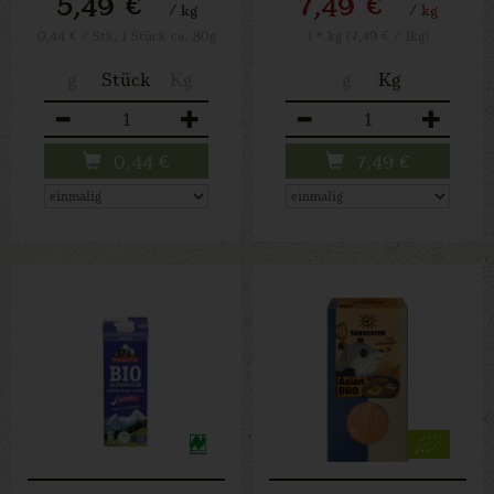
5,49 €
7,49 €
/ kg
/ kg
0,44 € / Stk, 1 Stück ca. 80g
1 * kg (7,49 € / 1kg)
g
Stück
Kg
g
Kg
Anzahl
Anzahl
0,44
€
7,49
€