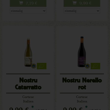
7,19
€
9,99
€
Nostru
Nostru Nerello
Catarratto
rot
Lucido weiß
Cortese
Cortese
Italien
Italien
*
*
9,99 €
9,99 €