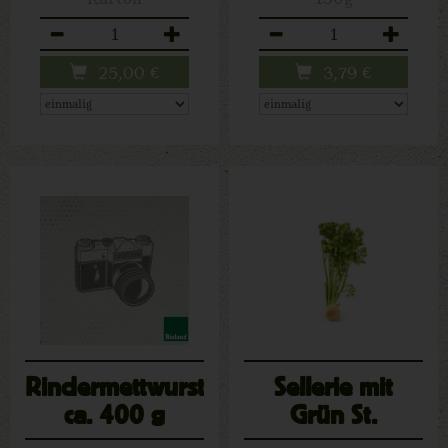
Anzahl
Anzahl
25,00
€
3,79
€
Rindermettwurst
Sellerie mit
ca. 400 g
Grün St.