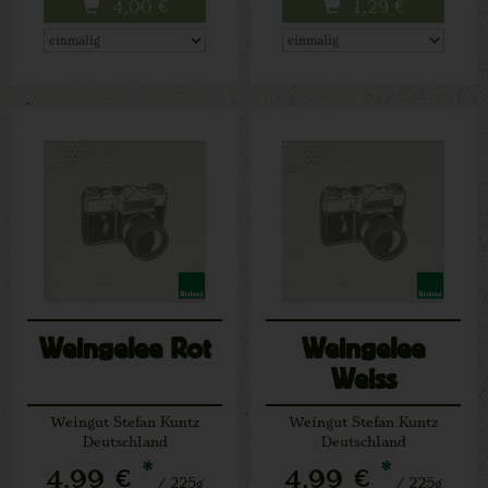
4,00
€
1,29
€
Weingelee Rot
Weingelee
Weiss
Weingut Stefan Kuntz
Weingut Stefan Kuntz
Deutschland
Deutschland
*
*
4,99 €
4,99 €
/ 225g
/ 225g