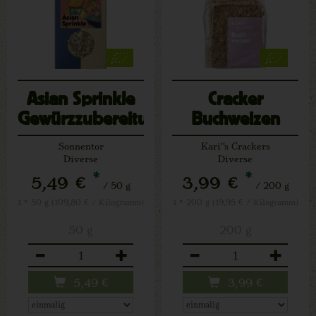
Asian Sprinkle
Cracker
Gewürzzubereitung
Buchweizen
Sonnentor
Kari''s Crackers
Diverse
Diverse
*
*
5,49 €
3,99 €
/ 50 g
/ 200 g
1 * 50 g (109,80 € / Kilogramm)
1 * 200 g (19,95 € / Kilogramm)
50 g
200 g
Anzahl
Anzahl
5,49
€
3,99
€