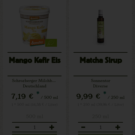
Mango Kefir Eis
Matcha Sirup
Schrozberger Milchbauern
Sonnentor
Deutschland
Diverse
*
*
7,19 €
9,99 €
/ 500 ml
/ 250 ml
1 * 500 ml (14,38 € / Liter)
1 * 250 ml (39,96 € / Liter)
500 ml
250 ml
Anzahl
Anzahl