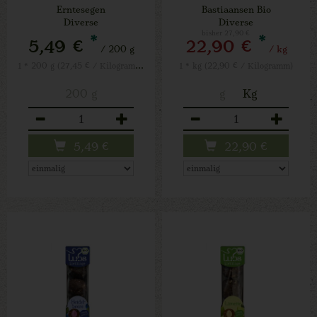
Dill
Erntesegen
Bastiaansen Bio
Diverse
Diverse
bisher 27,90 €
*
*
5,49 €
22,90 €
/ 200 g
/ kg
1 * 200 g (27,45 € / Kilogramm)
1 * kg (22,90 € / Kilogramm)
200 g
g
Kg
Anzahl
Anzahl
5,49
€
22,90
€