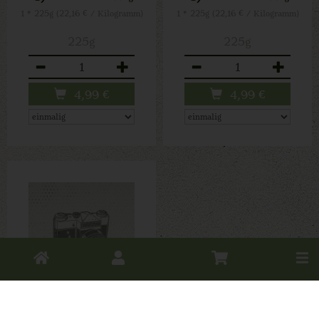
1 * 225g (22,16 € / Kilogramm)
1 * 225g (22,16 € / Kilogramm)
225g
225g
Anzahl
Anzahl
4,99
€
4,99
€
Toggle
cart
Wildfenchelpesto