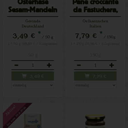
Osterhase
Pane croccante
Sesam-Mandeln
da Fastuchera,
Sizilien
Govinda
Oelkaennchen
Deutschland
Italien
*
*
3,49 €
7,79 €
/ 50 g
/ 150g
1 * 50 g (69,80 € / Kilogramm)
1 * 150g (51,96 € / Kilogramm)
50 g
150g
Anzahl
Anzahl
3,49
€
7,79
€
Aktion!
bis zum 29.8.2026