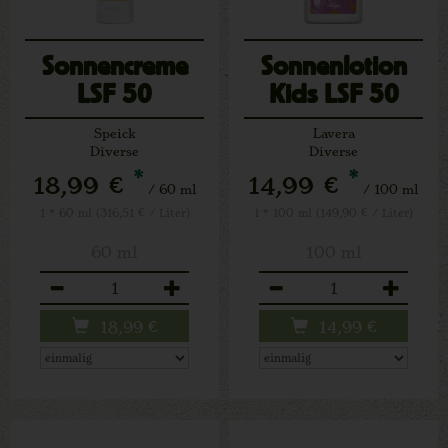
Sonnencreme
Sonnenlotion
LSF 50
Kids LSF 50
Speick
Lavera
Diverse
Diverse
*
*
18,99 €
14,99 €
/ 60 ml
/ 100 ml
1 * 60 ml (316,51 € / Liter)
1 * 100 ml (149,90 € / Liter)
60 ml
100 ml
Anzahl
Anzahl
18,99
€
14,99
€