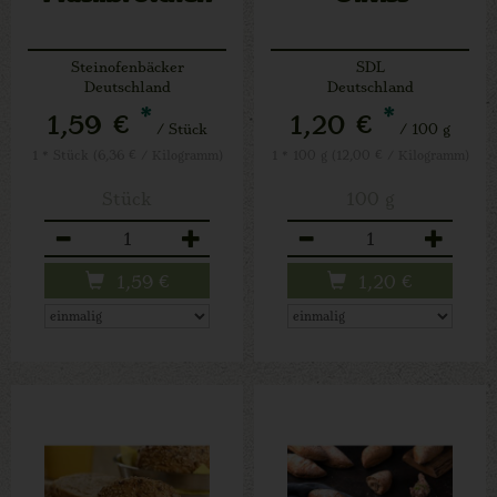
Steinofenbäcker
SDL
Deutschland
Deutschland
*
*
1,59 €
1,20 €
/ Stück
/ 100 g
1 * Stück (6,36 € / Kilogramm)
1 * 100 g (12,00 € / Kilogramm)
Stück
100 g
Anzahl
Anzahl
1,59
€
1,20
€