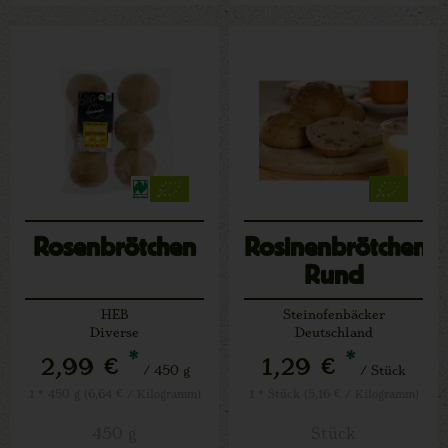
Rosenbrötchen
Rosinenbrötchen
Rund
HEB
Steinofenbäcker
Diverse
Deutschland
*
*
2,99 €
1,29 €
/ 450 g
/ Stück
1 * 450 g (6,64 € / Kilogramm)
1 * Stück (5,16 € / Kilogramm)
450 g
Stück