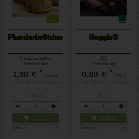
Plunderbrötchen
Roggis®
Steinofenbäcker
SDL
Deutschland
Deutschland
*
*
1,50 €
0,89 €
/ Stück
/ 90 g
1 * Stück (6,00 € / Kilogramm)
1 * 90 g (9,89 € / Kilogramm)
Stück
90 g
Anzahl
Anzahl
1,50
€
0,89
€