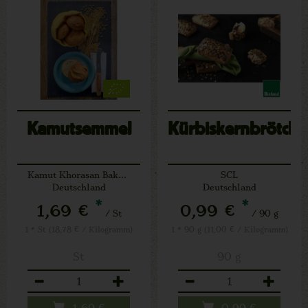
Kamutsemmel
Kürbiskernbrötche
Kamut Khorasan Bakeries
SCL
Deutschland
Deutschland
*
*
1,69 €
0,99 €
/ St
/ 90 g
1 * St (18,78 € / Kilogramm)
1 * 90 g (11,00 € / Kilogramm)
St
90 g
Anzahl
Anzahl
1,69
€
0,99
€