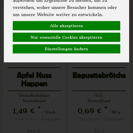
außerdem um Ergebnisse zu messen, um zu
verstehen, woher unsere Besucher kommen oder
um unsere Website weiter zu entwickeln.
Alle akzeptieren
Nur essenzielle Cookies akzeptieren
Einstellungen ändern
Apfel Nuss
Baguettebrötchen
Happen
Steinofenbäcker
SCL
Deutschland
Deutschland
*
*
1,49 €
0,69 €
/ Stück
/ 80 g
1 * Stück (5,96 € / Kilogramm)
1 * 80 g (8,63 € / Kilogramm)
Stück
80 g