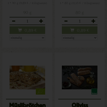
1 * 90 g (9,89 € / Kilogramm)
1 * 80 g (11,13 € / Kilogramm)
90 g
80 g
Anzahl
Anzahl
0,89
€
0,89
€
Müslibrötchen
Oliviss