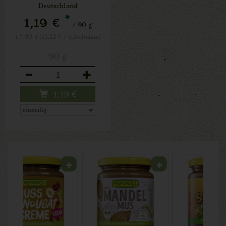
Deutschland
*
1,19 €
/ 90 g
1 * 90 g (13,22 € / Kilogramm)
90 g
Anzahl
1,19
€