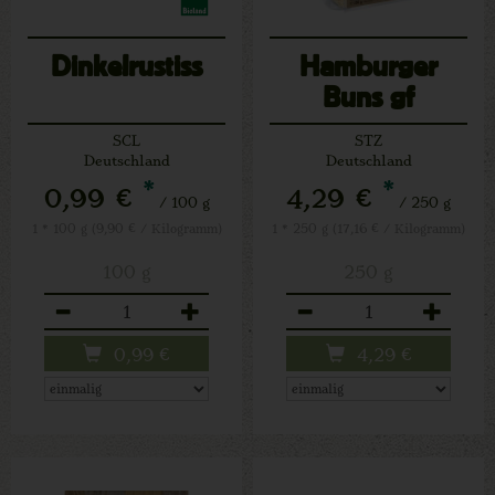
Dinkelrustiss
Hamburger
Buns gf
SCL
STZ
Deutschland
Deutschland
*
*
0,99 €
4,29 €
/ 100 g
/ 250 g
1 * 100 g (9,90 € / Kilogramm)
1 * 250 g (17,16 € / Kilogramm)
100 g
250 g
Anzahl
Anzahl
0,99
€
4,29
€