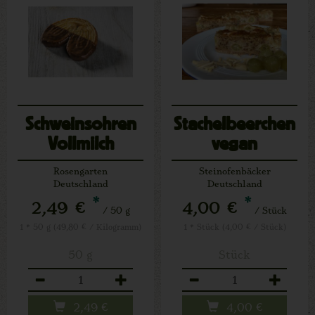
Schweinsohren
Stachelbeerchen
Vollmilch
vegan
Rosengarten
Steinofenbäcker
Deutschland
Deutschland
*
*
2,49 €
4,00 €
/ 50 g
/ Stück
1 * 50 g (49,80 € / Kilogramm)
1 * Stück (4,00 € / Stück)
50 g
Stück
Anzahl
Anzahl
2,49
€
4,00
€