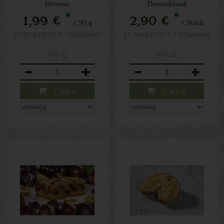
Diverse
Deutschland
*
*
1,99 €
2,90 €
/ 50 g
/ Stück
1 * 50 g (39,80 € / Kilogramm)
1 * Stück (2,90 € / Kilogramm)
50 g
Stück
Anzahl
Anzahl
1,99
€
2,90
€