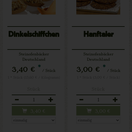
Dinkelschiffchen
Hanftaler
Steinofenbäcker
Steinofenbäcker
Deutschland
Deutschland
*
*
3,40 €
3,00 €
/ Stück
/ Stück
1 * Stück (13,60 € / Kilogramm)
1 * Stück (3,00 € / Stück)
Stück
Stück
Anzahl
Anzahl
3,40
€
3,00
€