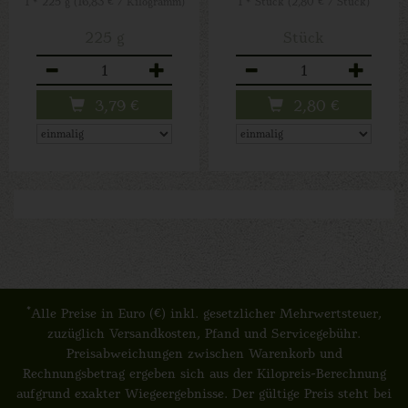
1 * 225 g (16,83 € / Kilogramm)
1 * Stück (2,80 € / Stück)
225 g
Stück
Anzahl
Anzahl
3,79
€
2,80
€
*
Alle Preise in Euro (€) inkl. gesetzlicher Mehrwertsteuer,
zuzüglich Versandkosten, Pfand und Servicegebühr.
Preisabweichungen zwischen Warenkorb und
Rechnungsbetrag ergeben sich aus der Kilopreis-Berechnung
aufgrund exakter Wiegeergebnisse. Der gültige Preis steht bei