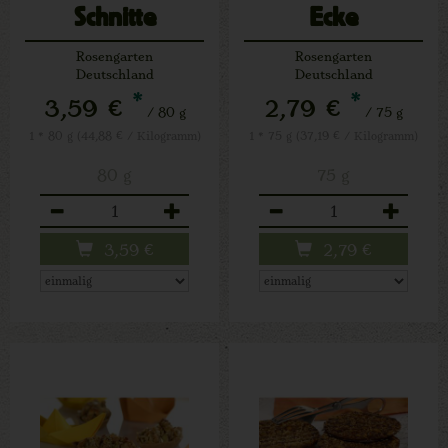
Schnitte
Ecke
Rosengarten
Rosengarten
Deutschland
Deutschland
*
*
3,59 €
2,79 €
/ 80 g
/ 75 g
1 * 80 g (44,88 € / Kilogramm)
1 * 75 g (37,19 € / Kilogramm)
80 g
75 g
Anzahl
Anzahl
3,59
€
2,79
€