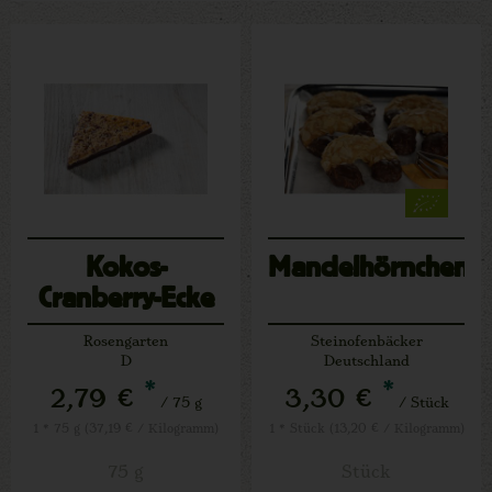
Kokos-
Mandelhörnchen
Cranberry-Ecke
Rosengarten
Steinofenbäcker
D
Deutschland
*
*
2,79 €
3,30 €
/ 75 g
/ Stück
1 * 75 g (37,19 € / Kilogramm)
1 * Stück (13,20 € / Kilogramm)
75 g
Stück