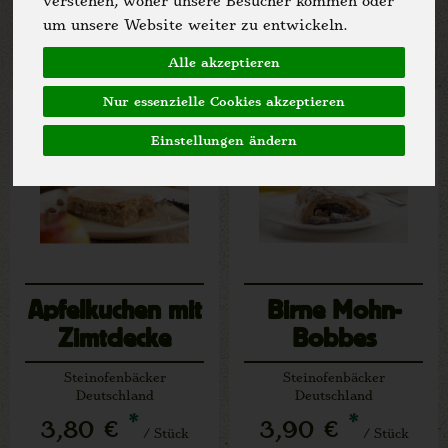
verstehen, woher unsere Besucher kommen oder
Allergene
um unsere Website weiter zu entwickeln.
Alle akzeptieren
Nur essenzielle Cookies akzeptieren
Einstellungen ändern
Apfelkuchen mit
Birne Mohn-
Zimtdecke
Bobbes
Steinofenbäcker
Steinofenbäcker
Deutschland
Deutschland
*
*
3,80 €
3,90 €
/ Stück
/ Stück