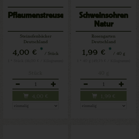
Pflaumenstreuselkuchen
Schweinsohren
Natur
Steinofenbäcker
Rosengarten
Deutschland
Deutschland
*
*
4,00 €
1,99 €
/ Stück
/ 40 g
1 * Stück (16,00 € / Kilogramm)
1 * 40 g (49,75 € / Kilogramm)
Stück
40 g
Anzahl
Anzahl
4,00
€
1,99
€