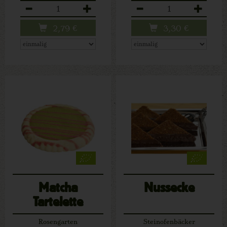
Anzahl
Anzahl
2,79
€
3,30
€
Matcha
Nussecke
Tartelette
Rosengarten
Steinofenbäcker