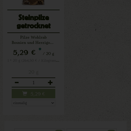
Steinpilze
getrocknet
Pilze Wohlrab
Bosnien und Herzigowina
*
5,29 €
/ 20 g
1 * 20 g (264,50 € / Kilogramm)
20 g
Anzahl
5,29
€