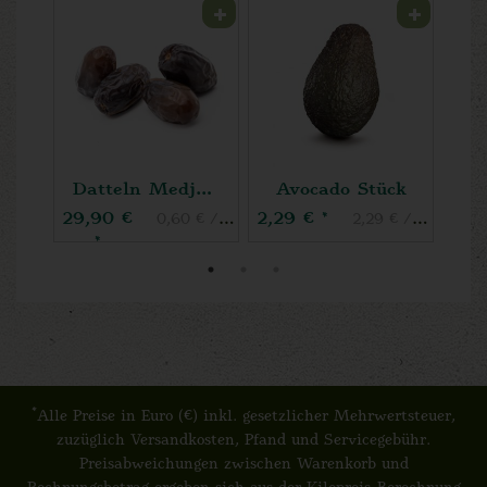
Apfel der Woche
Datteln Medjoul
Avocado Stück
29,90 €
2,29 €
6,9
*
0,45 € / Stk (1 Stück ca. 100g)
0,60 € / Stk (1 Stück ca. 20g)
2,29 € / Kilogra
*
*
Alle Preise in Euro (€) inkl. gesetzlicher Mehrwertsteuer,
zuzüglich Versandkosten, Pfand und Servicegebühr.
Preisabweichungen zwischen Warenkorb und