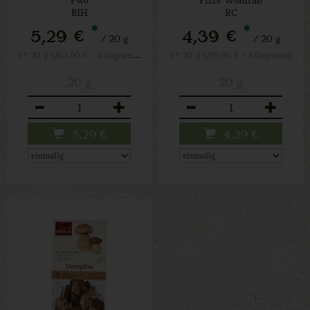
BIH
RC
*
*
5,29 €
4,39 €
/ 20 g
/ 20 g
1 * 20 g (264,50 € / Kilogramm)
1 * 20 g (219,50 € / Kilogramm)
20 g
20 g
Anzahl
Anzahl
5,29
€
4,39
€