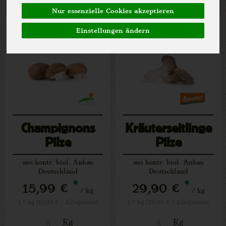
Nur essenzielle Cookies akzeptieren
Einstellungen ändern
Champignons
Kräuterseitlinge
Pilze
Pilze
aus kontr. biol. Anbau
aus kontr. biol. Anbau
Deutschland
Deutschland
*
*
15,99 €
29,90 €
/ kg
/ kg
1 * kg (15,99 € / Kilogramm)
1 * kg (29,90 € / Kilogramm)
g
Kg
g
Kg