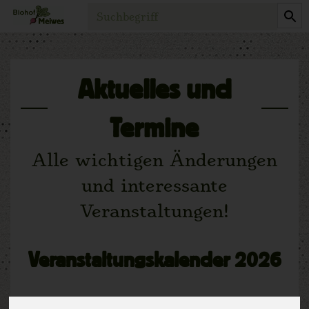
Produkt
Aktuelles und
Termine
Alle wichtigen Änderungen
und interessante
Veranstaltungen!
Veranstaltungskalender 2026