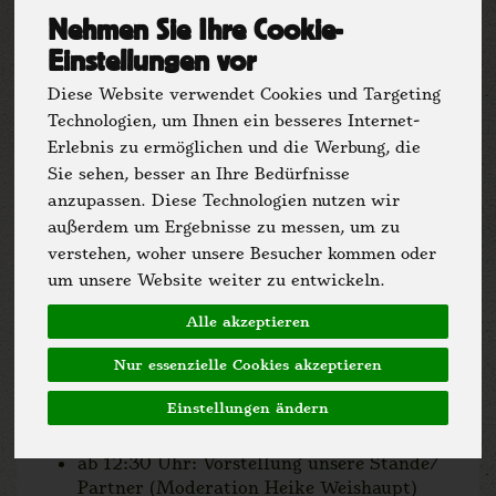
Vorläufiges Programm für das
Nehmen Sie Ihre Cookie-
Hoffest 2026
Einstellungen vor
So, 05.07.2026 11-18 Uhr
Diese Website verwendet Cookies und Targeting
Technologien, um Ihnen ein besseres Internet-
Programmübersicht
Erlebnis zu ermöglichen und die Werbung, die
11:00 Uhr: Begrüßung Rainer Friedrich,
Sie sehen, besser an Ihre Bedürfnisse
Bürgermeister/ Heiligenkirchen und
anzupassen. Diese Technologien nutzen wir
Martin Meiwes
außerdem um Ergebnisse zu messen, um zu
verstehen, woher unsere Besucher kommen oder
11:00 - 13:00 Uhr: Traktorfahrt
um unsere Website weiter zu entwickeln.
11:30 Uhr: Führung um die Gewächshäuser
Alle akzeptieren
11:30 Uhr: Familien-Ralley
12:15 Uhr: Hühner hören - Hühner
Nur essenzielle Cookies akzeptieren
Kennenlernen
Einstellungen ändern
11:00 - 17:00 Uhr: Selbsterne - Kartoffeln
ab 12:30 Uhr: Vorstellung unsere Stände/
Partner (Moderation Heike Weishaupt)