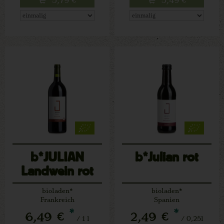
b*JULIAN
b*Julian rot
Landwein rot
bioladen*
bioladen*
Frankreich
Spanien
*
*
6,49 €
2,49 €
/ 1 l
/ 0,25l