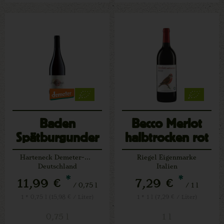
Baden
Becco Merlot
Spätburgunder
halbtrocken rot
rot (V)
Harteneck Demeter-Weine
Riegel Eigenmarke
Deutschland
Italien
*
*
11,99 €
7,29 €
/ 0,75 l
/ 1 l
1 * 0,75 l (15,98 € / Liter)
1 * 1 l (7,29 € / Liter)
0,75 l
1 l