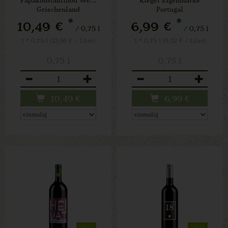
Griechenland
Portugal
*
*
10,49 €
6,99 €
/ 0,75 l
/ 0,75 l
1 * 0,75 l (13,98 € / Liter)
1 * 0,75 l (9,32 € / Liter)
0,75 l
0,75 l
Anzahl
Anzahl
10,49
€
6,99
€