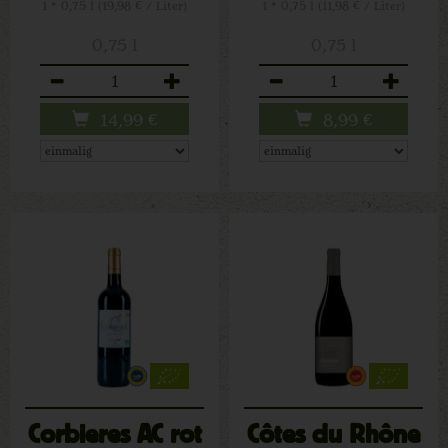
1 * 0,75 l (19,98 € / Liter)
1 * 0,75 l (11,98 € / Liter)
0,75 l
0,75 l
Anzahl
Anzahl
14,99
€
8,99
€
Corbieres AC rot
Côtes du Rhône