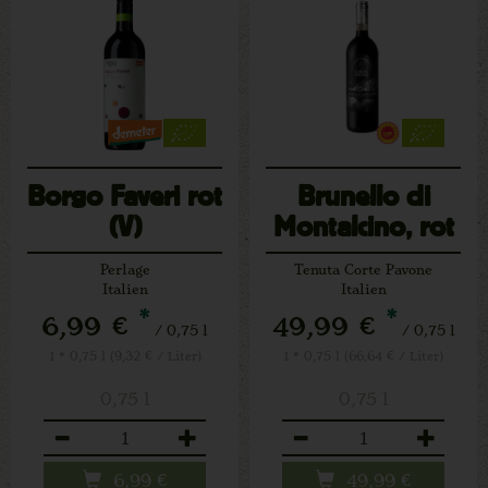
Borgo Faveri rot
Brunello di
(V)
Montalcino, rot
(V)
Perlage
Tenuta Corte Pavone
Italien
Italien
*
*
6,99 €
49,99 €
/ 0,75 l
/ 0,75 l
1 * 0,75 l (9,32 € / Liter)
1 * 0,75 l (66,64 € / Liter)
0,75 l
0,75 l
Anzahl
Anzahl
6,99
€
49,99
€