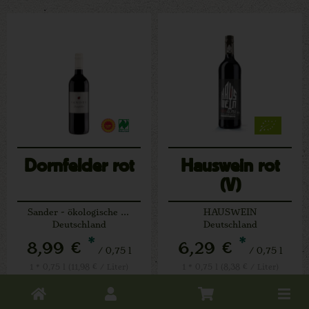
Dornfelder rot
Hauswein rot
(V)
Sander - ökologische Weine
HAUSWEIN
Deutschland
Deutschland
*
*
8,99 €
6,29 €
/ 0,75 l
/ 0,75 l
1 * 0,75 l (11,98 € / Liter)
1 * 0,75 l (8,38 € / Liter)
Toggle
0,75 l
0,75 l