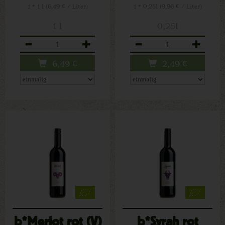
1 * 1 l (6,49 € / Liter)
1 * 0,25l (9,96 € / Liter)
1 l
0,25l
Anzahl
Anzahl
6,49
€
2,49
€
b*Merlot rot (V)
b*Syrah rot