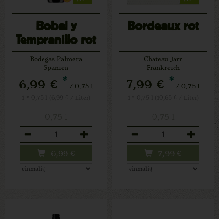
Bobal y
Bordeaux rot
Tempranillo rot
(V)
Bodegas Palmera
Chateau Jarr
Spanien
Frankreich
*
*
6,99 €
7,99 €
/ 0,75 l
/ 0,75 l
1 * 0,75 l (6,99 € / Liter)
1 * 0,75 l (10,65 € / Liter)
0,75 l
0,75 l
Anzahl
Anzahl
6,99
€
7,99
€