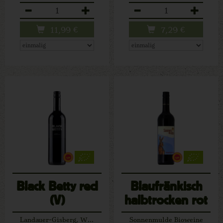
Anzahl
Anzahl
11,99
€
7,29
€
Black Betty red
Blaufränkisch
(V)
halbtrocken rot
Landauer-Gisberg, Winzerhof
Sonnenmulde Bioweine