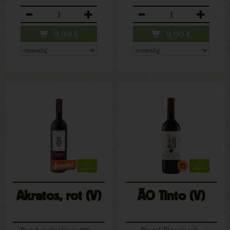
Anzahl
Anzahl
9,99
€
9,99
€
Akratos, rot (V)
ÃO Tinto (V)
Papakonstantinou Weingut
Riegel Eigenmarke