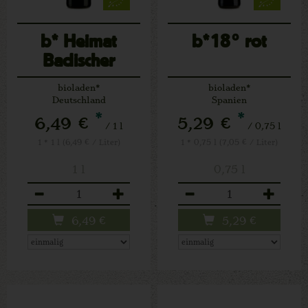
b* Heimat
b*18° rot
Badischer
Landwein rot
bioladen*
bioladen*
Deutschland
Spanien
*
*
6,49 €
5,29 €
/ 1 l
/ 0,75 l
1 * 1 l (6,49 € / Liter)
1 * 0,75 l (7,05 € / Liter)
1 l
0,75 l
Anzahl
Anzahl
6,49
€
5,29
€