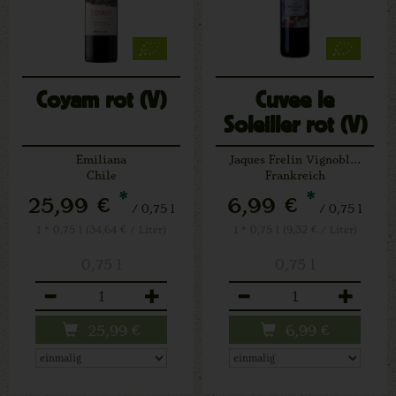
Coyam rot (V)
Cuvee le
Soleiller rot (V)
Emiliana
Jaques Frelin Vignobles
Chile
Frankreich
*
*
25,99 €
6,99 €
/ 0,75 l
/ 0,75 l
1 * 0,75 l (34,64 € / Liter)
1 * 0,75 l (9,32 € / Liter)
0,75 l
0,75 l
Anzahl
Anzahl
25,99
€
6,99
€