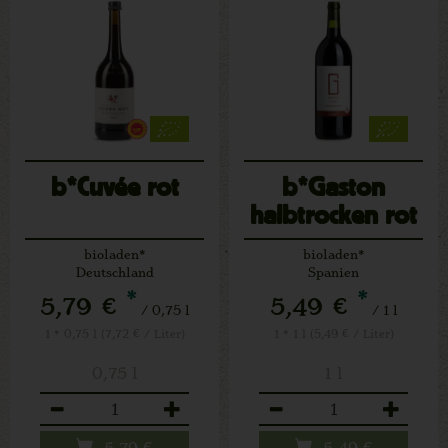
b*Cuvée rot
b*Gaston
halbtrocken rot
bioladen*
bioladen*
Deutschland
Spanien
*
*
5,79 €
5,49 €
/ 0,75 l
/ 1 l
1 * 0,75 l (7,72 € / Liter)
1 * 1 l (5,49 € / Liter)
0,75 l
1 l
Anzahl
Anzahl
5,79
€
5,49
€