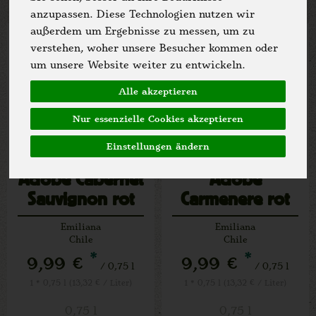
anzupassen. Diese Technologien nutzen wir
außerdem um Ergebnisse zu messen, um zu
verstehen, woher unsere Besucher kommen oder
um unsere Website weiter zu entwickeln.
Alle akzeptieren
Nur essenzielle Cookies akzeptieren
Einstellungen ändern
Adobe Cabernet
Adobe
Sauvignon rot
Carmenere rot
(V)
(V)
Emiliana
Emiliana
Chile
Chile
*
*
9,99 €
9,99 €
/ 0,75 l
/ 0,75 l
1 * 0,75 l (13,32 € / Liter)
1 * 0,75 l (13,32 € / Liter)
0,75 l
0,75 l