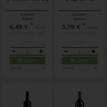
bioladen*
bioladen*
Italien
Spanien
*
*
6,49 €
5,79 €
/ 0,75 l
/ 0,75 l
1 * 0,75 l (8,65 € / Liter)
1 * 0,75 l (7,72 € / Liter)
0,75 l
0,75 l
Anzahl
Anzahl
6,49
€
5,79
€