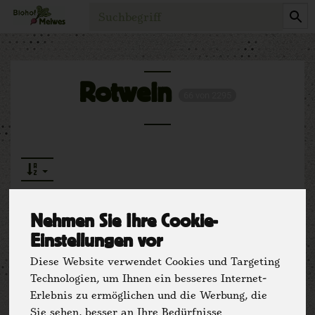
Produkt
Rotwein
66 von 2295
Nehmen Sie Ihre Cookie-
Einstellungen vor
Hersteller
Ernährung
Diese Website verwendet Cookies und Targeting
Technologien, um Ihnen ein besseres Internet-
Allergene
Erlebnis zu ermöglichen und die Werbung, die
Sie sehen, besser an Ihre Bedürfnisse