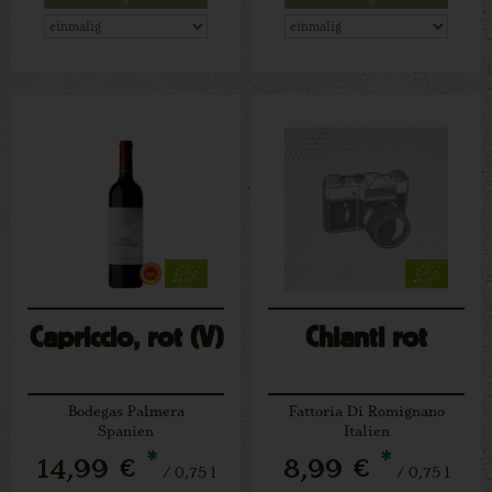
Capriccio, rot (V)
Chianti rot
Bodegas Palmera
Fattoria Di Romignano
Spanien
Italien
*
*
14,99 €
8,99 €
/ 0,75 l
/ 0,75 l