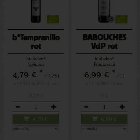
b*Tempranillo
BABOUCHES
rot
VdP rot
bioladen*
bioladen*
Spanien
Frankreich
*
*
4,79 €
6,99 €
/ 0,75 l
/ 1 l
1 * 0,75 l (6,39 € / Liter)
1 * 1 l (6,99 € / Liter)
0,75 l
1 l
Anzahl
Anzahl
4,79
€
6,99
€