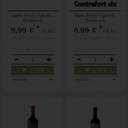
Contrefort du
Delta (V)
Jaques Frelin Vignobles
Jaques Frelin Vignobles
Frankreich
Frankreich
*
*
9,99 €
8,99 €
/ 0,75 l
/ 0,75 l
1 * 0,75 l (13,32 € / Liter)
1 * 0,75 l (11,98 € / Liter)
0,75 l
0,75 l
Anzahl
Anzahl
9,99
€
8,99
€