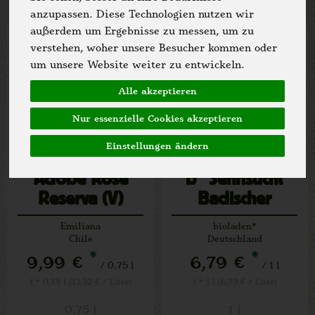
anzupassen. Diese Technologien nutzen wir
außerdem um Ergebnisse zu messen, um zu
verstehen, woher unsere Besucher kommen oder
um unsere Website weiter zu entwickeln.
Alle akzeptieren
Nur essenzielle Cookies akzeptieren
Einstellungen ändern
Adobe Rose
b* Sehnsucht
Reserva (V)
Badischer
Landwein rosé
Emiliana
bioladen*
Chile
Deutschland
*
*
9,99 €
6,79 €
/ 0,75 l
/ 1 l
1 * 0,75 l (13,32 € / Liter)
1 * 1 l (6,79 € / Liter)
0,75 l
1 l