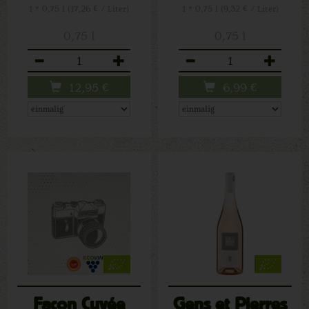
1 * 0,75 l (17,26 € / Liter)
1 * 0,75 l (9,32 € / Liter)
0,75 l
0,75 l
Anzahl
Anzahl
12,95
€
6,99
€
Façon Cuvée
Gens et Pierres