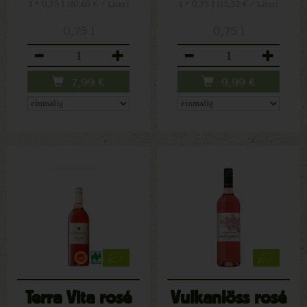
1 * 0,75 l (10,65 € / Liter)
1 * 0,75 l (13,32 € / Liter)
0,75 l
0,75 l
Anzahl
Anzahl
7,99
€
9,99
€
Terra Vita rosé
Vulkanlöss rosé