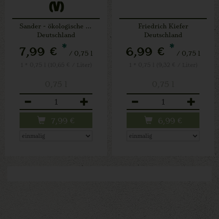
(V)
Sander - ökologische Weine
Friedrich Kiefer
Deutschland
Deutschland
*
*
7,99 €
6,99 €
/ 0,75 l
/ 0,75 l
1 * 0,75 l (10,65 € / Liter)
1 * 0,75 l (9,32 € / Liter)
0,75 l
0,75 l
Anzahl
Anzahl
7,99
€
6,99
€