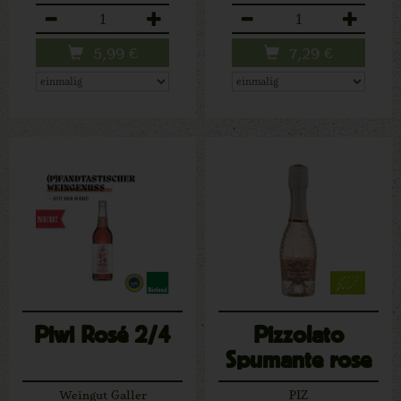
Anzahl
Anzahl
5,99
€
7,29
€
Piwi Rosé 2/4
Pizzolato
Spumante rose
Mini
Weingut Galler
PIZ