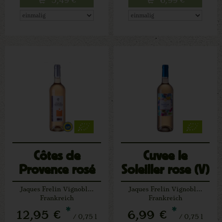
Côtes de
Cuvee le
Provence rosé
Soleiller rose (V)
(V)
Jaques Frelin Vignobles
Jaques Frelin Vignobles
Frankreich
Frankreich
*
*
12,95 €
6,99 €
/ 0,75 l
/ 0,75 l