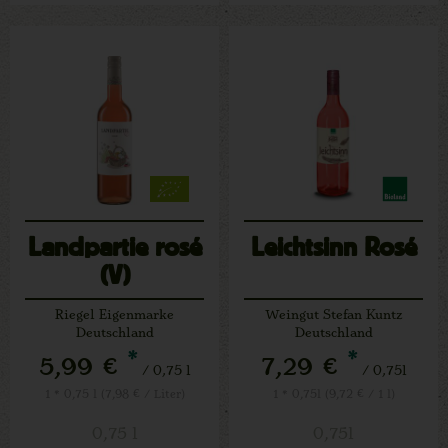
Landpartie rosé
Leichtsinn Rosé
(V)
Riegel Eigenmarke
Weingut Stefan Kuntz
Deutschland
Deutschland
*
*
5,99 €
7,29 €
/ 0,75 l
/ 0,75l
1 * 0,75 l (7,98 € / Liter)
1 * 0,75l (9,72 € / 1 l)
0,75 l
0,75l