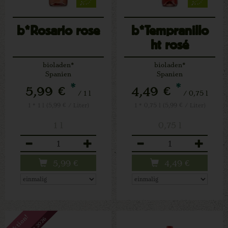
b*Rosario rose
b*Tempranillo
ht rosé
bioladen*
bioladen*
Spanien
Spanien
*
*
5,99 €
4,49 €
/ 1 l
/ 0,75 l
1 * 1 l (5,99 € / Liter)
1 * 0,75 l (5,99 € / Liter)
1 l
0,75 l
Anzahl
Anzahl
5,99
€
4,49
€
Aktion!