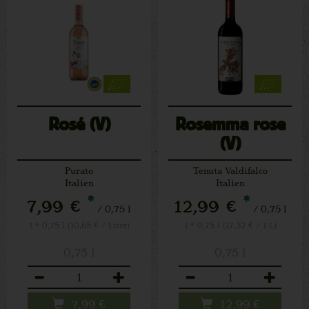
Rosé (V)
Rosemma rose
(V)
Purato
Tenuta Valdifalco
Italien
Italien
*
*
7,99 €
12,99 €
/ 0,75 l
/ 0,75 l
1 * 0,75 l (10,65 € / Liter)
1 * 0,75 l (17,32 € / 1 L)
0,75 l
0,75 l
Anzahl
Anzahl
7,99
€
12,99
€