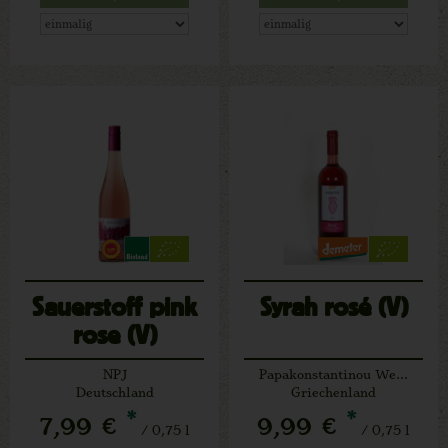
Sauerstoff pink
Syrah rosé (V)
rose (V)
NPJ
Papakonstantinou Weingut
Deutschland
Griechenland
*
*
7,99 €
9,99 €
/ 0,75 l
/ 0,75 l