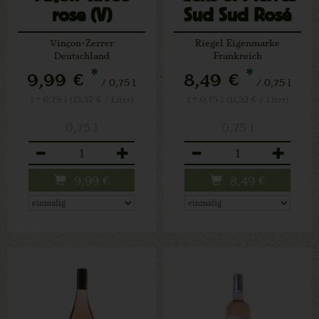
rose (V)
Sud Sud Rosé
Vinçon-Zerrer
Riegel Eigenmarke
Deutschland
Frankreich
*
*
9,99 €
8,49 €
/ 0,75 l
/ 0,75 l
1 * 0,75 l (13,32 € / Liter)
1 * 0,75 l (11,32 € / Liter)
0,75 l
0,75 l
Anzahl
Anzahl
9,99
€
8,49
€