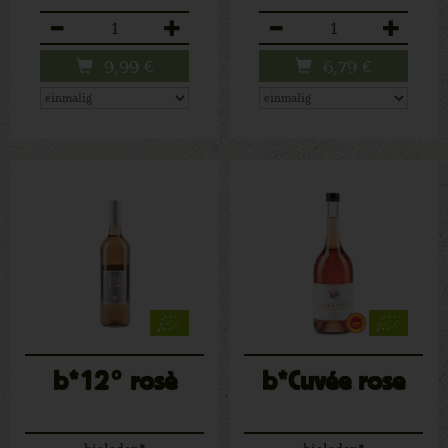
Anzahl
Anzahl
9,99
€
6,79
€
b*12° rosè
b*Cuvée rose
bioladen*
bioladen*