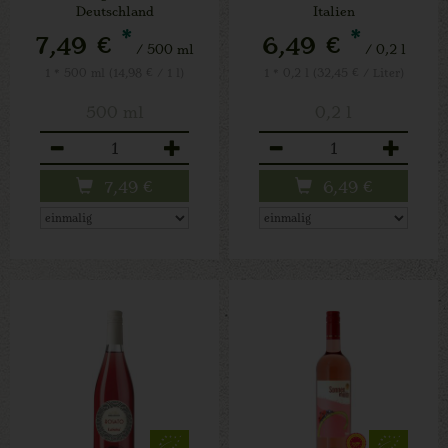
Deutschland
Italien
*
*
7,49 €
6,49 €
/ 500 ml
/ 0,2 l
1 * 500 ml (14,98 € / 1 l)
1 * 0,2 l (32,45 € / Liter)
500 ml
0,2 l
Anzahl
Anzahl
7,49
€
6,49
€