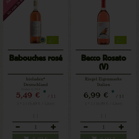
bis zum 29.8.2026
Babouches rosé
Becco Rosato
(V)
bioladen*
Riegel Eigenmarke
Deutschland
Italien
bisher 6,79 €
*
*
5,49 €
6,99 €
/ 1 l
/ 1 l
1 * 1 l (5,49 € / Liter)
1 * 1 l (6,99 € / Liter)
1 l
1 l
Anzahl
Anzahl
5,49
€
6,99
€