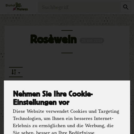
Produkt
Rosèwein
26 von 2293
Nehmen Sie Ihre Cookie-
Einstellungen vor
Hersteller
Ernährung
Diese Website verwendet Cookies und Targeting
Technologien, um Ihnen ein besseres Internet-
Allergene
Erlebnis zu ermöglichen und die Werbung, die
Sie sehen, besser an Ihre Bedürfnisse