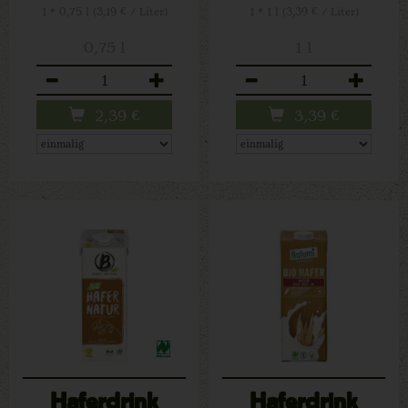
1 * 0,75 l (3,19 € / Liter)
1 * 1 l (3,39 € / Liter)
0,75 l
1 l
Anzahl
Anzahl
2,39
€
3,39
€
Haferdrink
Haferdrink