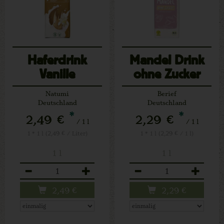
Haferdrink
Mandel Drink
Vanille
ohne Zucker
Natumi
Berief
Deutschland
Deutschland
*
*
2,49 €
2,29 €
/ 1 l
/ 1 l
1 * 1 l (2,49 € / Liter)
1 * 1 l (2,29 € / 1 l)
1 l
1 l
Anzahl
Anzahl
2,49
€
2,29
€