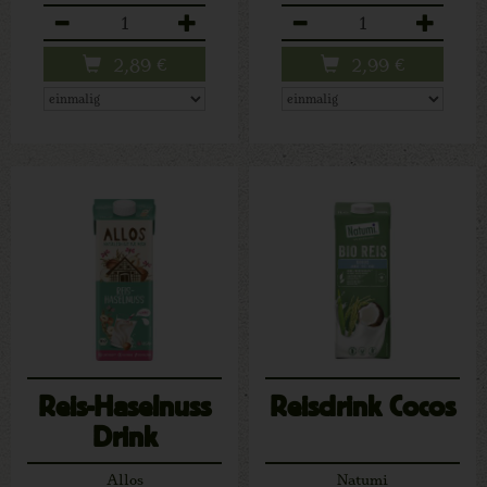
Anzahl
Anzahl
2,89
€
2,99
€
Reis-Haselnuss
Reisdrink Cocos
Drink
Allos
Natumi