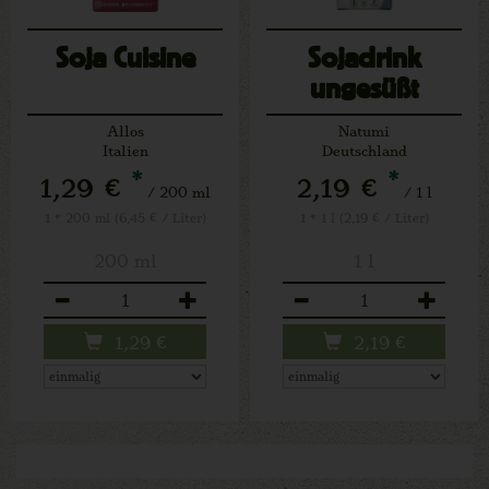
Soja Cuisine
Sojadrink
ungesüßt
Allos
Natumi
Italien
Deutschland
*
*
1,29 €
2,19 €
/ 200 ml
/ 1 l
1 * 200 ml (6,45 € / Liter)
1 * 1 l (2,19 € / Liter)
200 ml
1 l
Anzahl
Anzahl
1,29
€
2,19
€