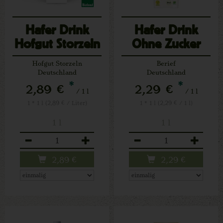
Hafer Drink
Hafer Drink
Hofgut Storzeln
Ohne Zucker
Hofgut Storzeln
Berief
Deutschland
Deutschland
*
*
2,89 €
2,29 €
/ 1 l
/ 1 l
1 * 1 l (2,89 € / Liter)
1 * 1 l (2,29 € / 1 l)
1 l
1 l
Anzahl
Anzahl
2,89
€
2,29
€