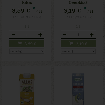
Italien
Deutschland
*
*
3,59 €
3,19 €
/ 1 l
/ 1 l
1 * 1 l (3,59 € / Liter)
1 * 1 l (3,19 € / Liter)
1 l
1 l
Anzahl
Anzahl
3,59
€
3,19
€