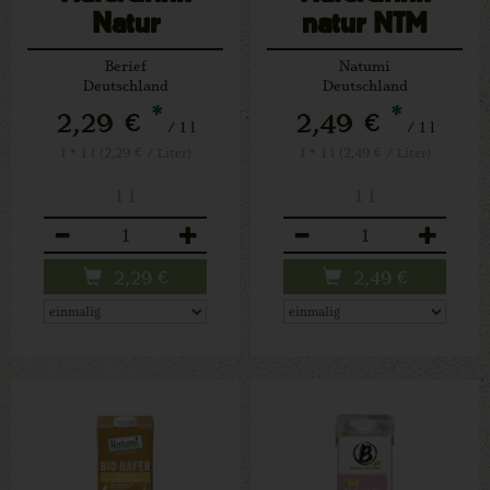
Natur
natur NTM
Berief
Natumi
Deutschland
Deutschland
*
*
2,29 €
2,49 €
/ 1 l
/ 1 l
1 * 1 l (2,29 € / Liter)
1 * 1 l (2,49 € / Liter)
1 l
1 l
Anzahl
Anzahl
2,29
€
2,49
€