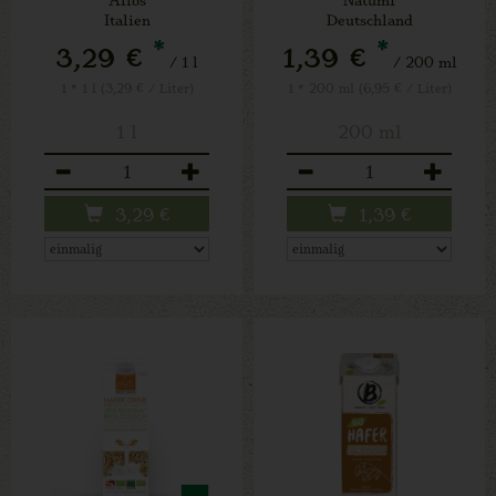
Italien
Deutschland
*
*
3,29 €
1,39 €
/ 1 l
/ 200 ml
1 * 1 l (3,29 € / Liter)
1 * 200 ml (6,95 € / Liter)
1 l
200 ml
Anzahl
Anzahl
3,29
€
1,39
€