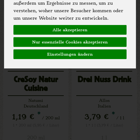
außerdem um Ergebnisse zu messen, um zu
verstehen, woher unsere Besucher kommen oder
um unsere Website weiter zu entwickeln.
Alle akzeptieren
Nur essenzielle Cookies akzeptieren
Einstellungen ändern
CreSoy Natur
Drei Nuss Drink
Cuisine
Natumi
Allos
Deutschland
Italien
*
*
1,19 €
3,79 €
/ 200 ml
/ 1 l
1 * 200 ml (5,95 € / Liter)
1 * 1 l (3,79 € / Liter)
200 ml
1 l