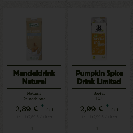
Mandeldrink
Pumpkin Spice
Natural
Drink Limited
Edition
Natumi
Berief
Deutschland
EU
*
*
2,89 €
2,99 €
/ 1 l
/ 1 l
1 * 1 l (2,89 € / Liter)
1 * 1 l (2,99 € / Liter)
1 l
1 l