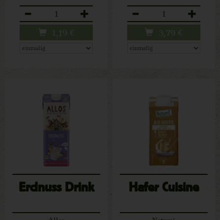
Anzahl
Anzahl
1,19
€
3,79
€
Erdnuss Drink
Hafer Cuisine
Allos
Natumi