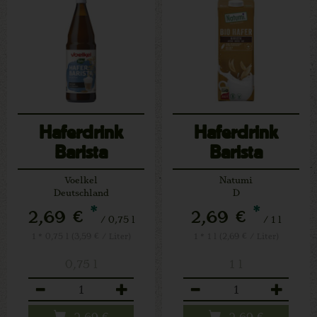
Haferdrink
Haferdrink
Barista
Barista
Voelkel
Natumi
Deutschland
D
*
*
2,69 €
2,69 €
/ 0,75 l
/ 1 l
1 * 0,75 l (3,59 € / Liter)
1 * 1 l (2,69 € / Liter)
0,75 l
1 l
Anzahl
Anzahl
2,69
€
2,69
€