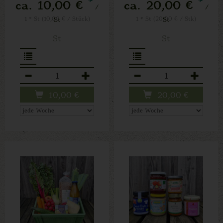
*
*
ca. 10,00 €
ca. 20,00 €
/
/
1 * St (10,00 € / Stück)
St
1 * St (20,00 € / Stk)
St
St
St
Anzahl
Anzahl
10,00
€
20,00
€