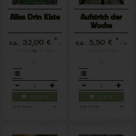
Alles Drin Kiste
Aufstrich der
Woche
*
*
ca. 32,00 €
ca. 5,50 €
/
/ St
1 * St (32,00 € / Stk)
St
1 * St (5,50 € / Stk)
St
St
Anzahl
Anzahl
32,00
€
5,50
€