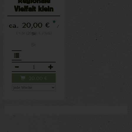
Regionale
Vielfalt klein
*
ca. 20,00 €
/
1 * St (20,00 € / Stk)
St
St
Anzahl
20,00
€