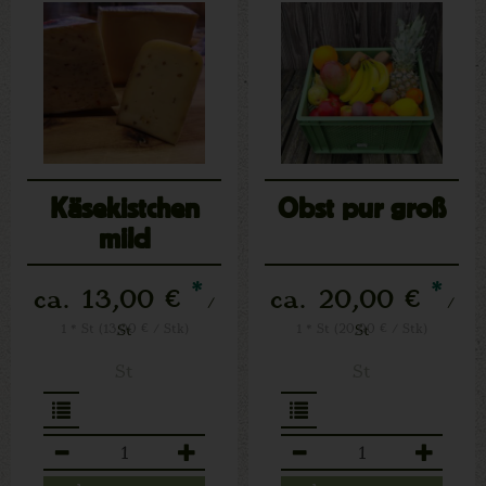
Käsekistchen
Obst pur groß
mild
*
*
ca. 13,00 €
ca. 20,00 €
/
/
1 * St (13,00 € / Stk)
St
1 * St (20,00 € / Stk)
St
St
St
Anzahl
Anzahl