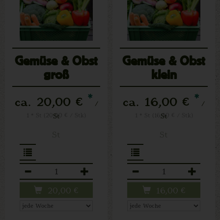
Gemüse & Obst
Gemüse & Obst
groß
klein
*
*
ca. 20,00 €
ca. 16,00 €
/
/
1 * St (20,00 € / Stk)
St
1 * St (16,00 € / Stk)
St
St
St
Anzahl
Anzahl
20,00
€
16,00
€