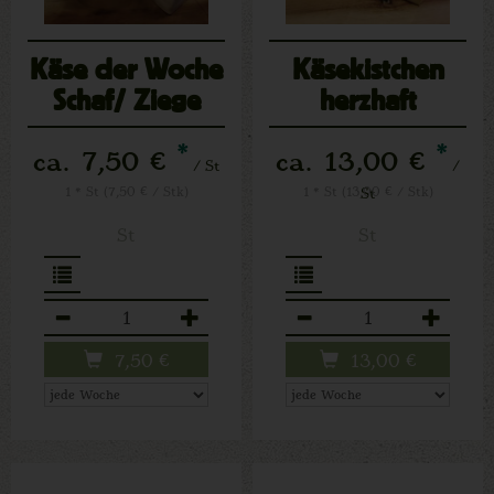
Käse der Woche
Käsekistchen
Schaf/ Ziege
herzhaft
*
*
ca. 7,50 €
ca. 13,00 €
/ St
/
1 * St (7,50 € / Stk)
1 * St (13,00 € / Stk)
St
St
St
Anzahl
Anzahl
7,50
€
13,00
€