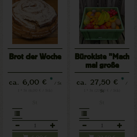
Brot der Woche
Bürokiste "Mach
mal große
Pause"
*
*
ca. 6,00 €
ca. 27,50 €
/ St
/
1 * St (6,00 € / Stk)
1 * St (27,50 € / Stk)
St
St
St
Anzahl
Anzahl