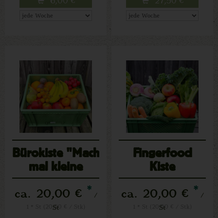
6,00
€
27,50
€
Bürokiste "Mach
Fingerfood
mal kleine
Kiste
Pause"
*
*
ca. 20,00 €
ca. 20,00 €
/
/
1 * St (20,00 € / Stk)
St
1 * St (20,00 € / Stk)
St