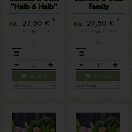
"Halb & Halb"
Family
*
*
ca. 27,50 €
ca. 27,50 €
/
/
1 * St (27,50 € / Stk)
St
1 * St (27,50 € / Stk)
St
St
St
Anzahl
Anzahl
27,50
€
27,50
€