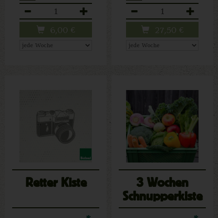
Anzahl
Anzahl
6,00
€
27,50
€
Retter Kiste
3 Wochen
Schnupperkiste