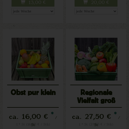
13,00
€
20,00
€
Obst pur klein
Regionale
Vielfalt groß
*
*
ca. 16,00 €
ca. 27,50 €
/
/
1 * St (16,00 € / Stk)
St
1 * St (27,50 € / Stk)
St