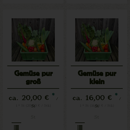
Gemüse pur
Gemüse pur
groß
klein
*
*
ca. 20,00 €
ca. 16,00 €
/
/
1 * St (20,00 € / Stk)
St
1 * St (16,00 € / Stk)
St
St
St