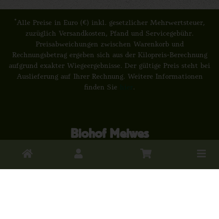
*
Alle Preise in Euro (€) inkl. gesetzlicher Mehrwertsteuer,
zuzüglich Versandkosten, Pfand und Servicegebühr.
Preisabweichungen zwischen Warenkorb und
Rechnungsbetrag ergeben sich aus der Kilopreis-Berechnung
aufgrund exakter Wiegeergebnisse. Der gültige Preis steht bei
Auslieferung auf Ihrer Rechnung. Weitere Informationen
finden Sie
hier
.
Biohof Meiwes
Toggle
Plaßkampweg 1
Detmold-Heiligenkirchen
cart
DE-ÖKO-039