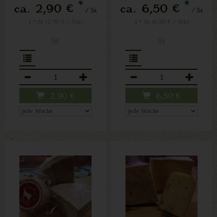
*
*
ca. 2,90 €
ca. 6,50 €
/ St
/ St
1 * St (2,90 € / Stk)
1 * St (6,50 € / Stk)
St
St
Anzahl
Anzahl
2,90
€
6,50
€