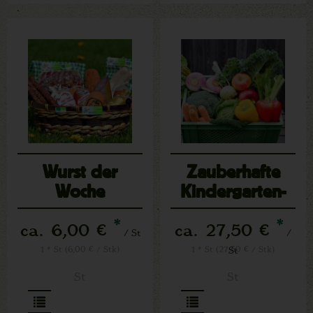
Wurst der
Zauberhafte
Woche
Kindergarten-
Kiste
*
*
ca. 6,00 €
ca. 27,50 €
/ St
/
1 * St (6,00 € / Stk)
1 * St (27,50 € / Stk)
St
St
St