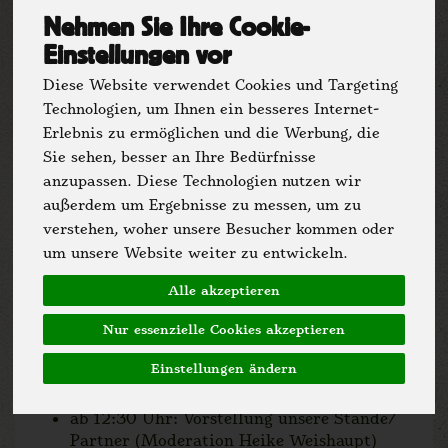
Vorläufiges Programm für das
Nehmen Sie Ihre Cookie-
Hoffest 2026
Einstellungen vor
So, 05.07.2026 11-18 Uhr
Diese Website verwendet Cookies und Targeting
Technologien, um Ihnen ein besseres Internet-
Programmübersicht
Erlebnis zu ermöglichen und die Werbung, die
11:00 Uhr: Begrüßung Rainer Friedrich,
Sie sehen, besser an Ihre Bedürfnisse
Bürgermeister/ Heiligenkirchen und
anzupassen. Diese Technologien nutzen wir
Martin Meiwes
außerdem um Ergebnisse zu messen, um zu
verstehen, woher unsere Besucher kommen oder
11:00 - 13:00 Uhr: Traktorfahrt
um unsere Website weiter zu entwickeln.
11:30 Uhr: Führung um die Gewächshäuser
Alle akzeptieren
11:30 Uhr: Familien-Ralley
12:15 Uhr: Hühner hören - Hühner
Nur essenzielle Cookies akzeptieren
Kennenlernen
Einstellungen ändern
11:00 - 17:00 Uhr: Selbsterne - Kartoffeln
ab 12:30 Uhr: Vorstellung unsere Stände/
Partner (Moderation Heike Weishaupt)