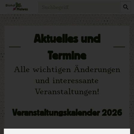
Produkt
Aktuelles und
Termine
Alle wichtigen Änderungen
und interessante
Veranstaltungen!
Veranstaltungskalender 2026