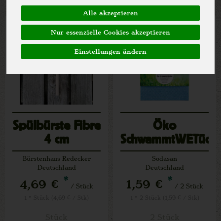
Alle akzeptieren
Nur essenzielle Cookies akzeptieren
Einstellungen ändern
Spülbürste Fibre
Öko
4 cm
SchwammtWETüche
Bürstenhaus Redecker
Sodasan
Deutschland
Deutschland
*
*
4,69 €
1,59 €
/ Stück
/ 2 Stück
1 * Stück (4,69 € / Stk)
1 * 2 Stück (1,59 € / Stk)
Stück
2 Stück