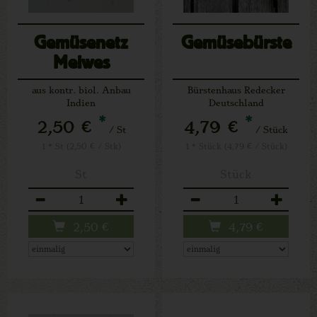
Gemüsenetz
Gemüsebürste
Meiwes
aus kontr. biol. Anbau
Bürstenhaus Redecker
Indien
Deutschland
*
*
2,50 €
4,79 €
/ St
/ Stück
1 * St (2,50 € / Stk)
1 * Stück (4,79 € / Stück)
St
Stück
Anzahl
Anzahl
2,50
€
4,79
€