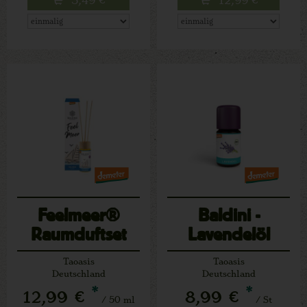
Feelmeer®
Baldini -
Raumduftset
Lavendelöl
Taoasis
Taoasis
Deutschland
Deutschland
*
*
12,99 €
8,99 €
/ 50 ml
/ St