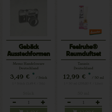
Gebäck
Feelruhe®
Ausstechformen
Raumduftset
Weihnachten
Memo Handelsware
Taoasis
6er Set
Deutschland
Deutschland
*
*
3,49 €
12,99 €
/ Stück
/ 50 ml
1 * Stück (3,49 € / Stk)
1 * 50 ml (259,80 € / Liter)
Stück
50 ml
Anzahl
Anzahl
3,49
€
12,99
€