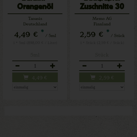
Orangenöl
Zuschnitte 30
Bögen
Taoasis
Memo AG
Deutschland
Finnland
*
*
4,49 €
2,59 €
/ 5ml
/ Stück
1 * 5ml (898,00 € / Liter)
1 * Stück (2,59 € / Stück)
5ml
Stück
Anzahl
Anzahl
4,49
€
2,59
€