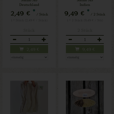
10 l
70 cm
Deutschland
Indien
*
*
2,49 €
9,49 €
/ Stück
/ 2 Stück
1 * Stück (2,49 € / Stück)
1 * 2 Stück (9,49 € / Stk)
Stück
2 Stück
Anzahl
Anzahl
2,49
€
9,49
€