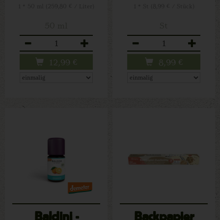
1 * 50 ml (259,80 € / Liter)
1 * St (8,99 € / Stück)
50 ml
St
Anzahl
Anzahl
12,99
€
8,99
€
Baldini -
Backpapier