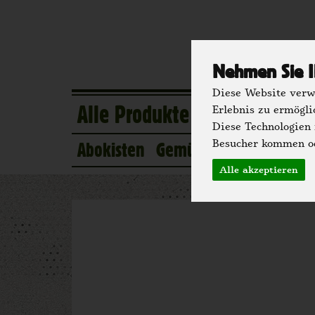
Nehmen Sie I
Diese Website verwe
Alle Produkte
Eigener Anba
Erlebnis zu ermögli
Diese Technologien
Besucher kommen od
Abokisten
Gemüse
Obst
Kühlsc
Alle akzeptieren