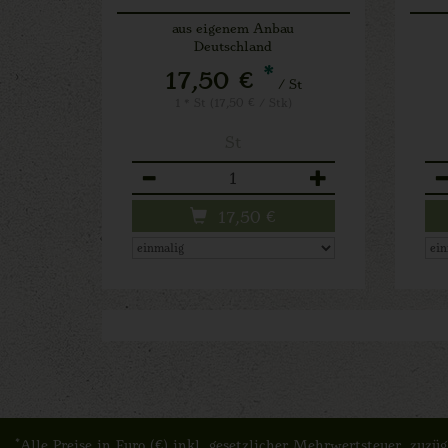
aus eigenem Anbau
Deutschland
*
17,50 €
/ St
1 * St (17,50 € / Stk)
St
Anzahl
An
17,50
€
*
Alle Preise in Euro (€) inkl. gesetzlicher Mehrwertsteuer, zu