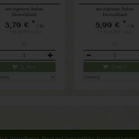
aus eigenem Anbau
aus eigenem Anbau
Deutschland
Deutschland
*
*
3,79 €
5,99 €
/ St
/ St
1 * St (3,79 € / Stk)
1 * St (5,99 € / Stk)
St
St
zahl
Anzahl
3,79
€
5,99
€
züglich Versandkosten, Pfand und Servicegebühr. Preisabweichunge