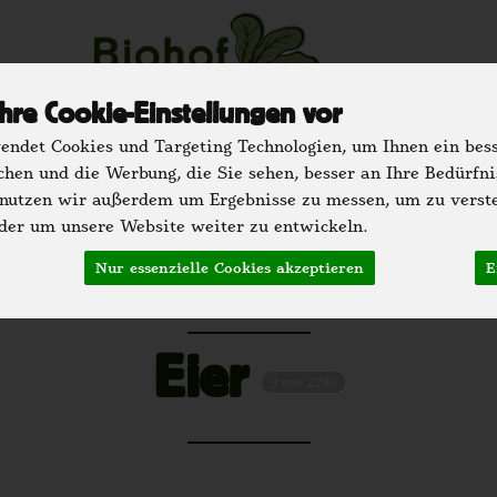
hre Cookie-Einstellungen vor
ndet Cookies und Targeting Technologien, um Ihnen ein bess
u
Regionale Partner
Einkaufen
Der H
chen und die Werbung, die Sie sehen, besser an Ihre Bedürfn
 nutzen wir außerdem um Ergebnisse zu messen, um zu verst
er um unsere Website weiter zu entwickeln.
hrank
Speisekammer
Getränke
Bäckerei
Dr
Nur essenzielle Cookies akzeptieren
E
Eier
3 von 2293