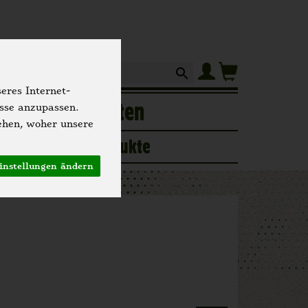
Produkt
eres Internet-
of
Hofgeschichten
isse anzupassen.
ehen, woher unsere
ogerie
Neue Produkte
instellungen ändern