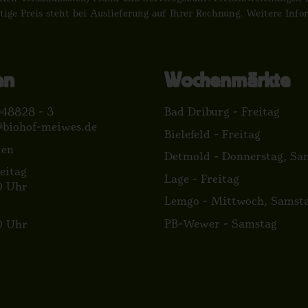
tige Preis steht bei Auslieferung auf Ihrer Rechnung. Weitere Inf
en
Wochenmärkte
48828 - 3
Bad Driburg - Freitag
@biohof-meiwes.de
Bielefeld - Freitag
ten
Detmold - Donnerstag, Sa
eitag
Lage - Freitag
0 Uhr
Lemgo - Mittwoch, Samst
PB-Wewer - Samstag
0 Uhr