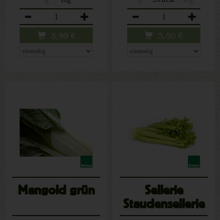
Anzahl
Anzahl
8,99
€
3,50
€
Mangold grün
Sellerie
Staudensellerie