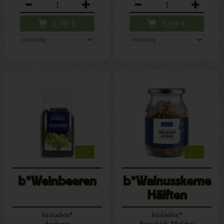
Anzahl
Anzahl
1,79
€
5,99
€
b*Weinbeeren
b*Walnusskerne
Hälften
bioladen*
bioladen*
Andorra
Republik Moldau