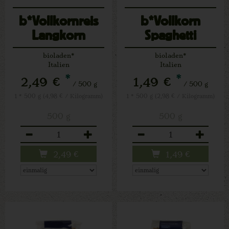
b*Vollkornreis
b*Vollkorn
Langkorn
Spaghetti
bioladen*
bioladen*
Italien
Italien
*
*
2,49 €
1,49 €
/ 500 g
/ 500 g
1 * 500 g (4,98 € / Kilogramm)
1 * 500 g (2,98 € / Kilogramm)
500 g
500 g
Anzahl
Anzahl
2,49
€
1,49
€