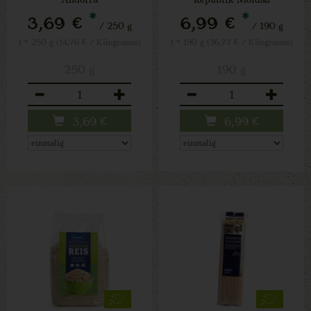
*
*
3,69 €
6,99 €
/ 250 g
/ 190 g
1 * 250 g (14,76 € / Kilogramm)
1 * 190 g (36,77 € / Kilogramm)
250 g
190 g
Anzahl
Anzahl
3,69
€
6,99
€