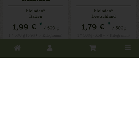
bioladen*
bioladen*
Italien
Deutschland
*
*
1,99 €
1,79 €
/ 500 g
/ 500g
1 * 500 g (3,98 € / Kilogramm)
1 * 500g (3,58 € / Kilogramm)
Toggle
500 g
500g
cart
Anzahl
Anzahl
1,99
€
1,79
€