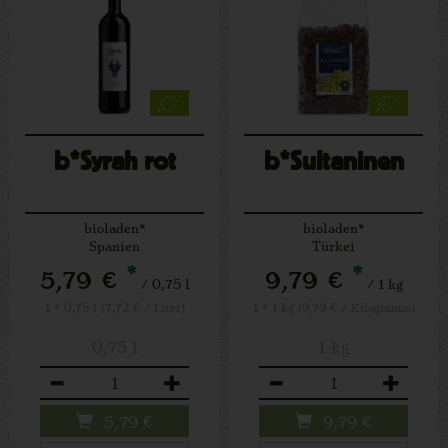
b*Syrah rot
b*Sultaninen
bioladen*
bioladen*
Spanien
Türkei
*
*
5,79 €
9,79 €
/ 0,75 l
/ 1 kg
1 * 0,75 l (7,72 € / Liter)
1 * 1 kg (9,79 € / Kilogramm)
0,75 l
1 kg
Anzahl
Anzahl
5,79
€
9,79
€