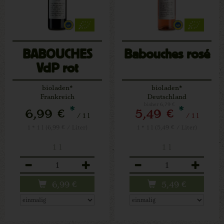
BABOUCHES
Babouches rosé
VdP rot
bioladen*
bioladen*
Frankreich
Deutschland
bisher 6,79 €
*
*
6,99 €
5,49 €
/ 1 l
/ 1 l
1 * 1 l (6,99 € / Liter)
1 * 1 l (5,49 € / Liter)
1 l
1 l
Anzahl
Anzahl
6,99
€
5,49
€