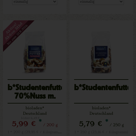
Aktion Mhd
Aktion!
bis zum 31.8.2026
b*Studentenfutter
b*Studentenfutter
70%Nuss m.
Cranb.
bioladen*
bioladen*
Deutschland
Deutschland
bisher 6,49 €
*
*
5,99 €
5,79 €
/ 200 g
/ 250 g
1 * 200 g (29,95 € / Kilogramm)
1 * 250 g (23,16 € / Kilogramm)