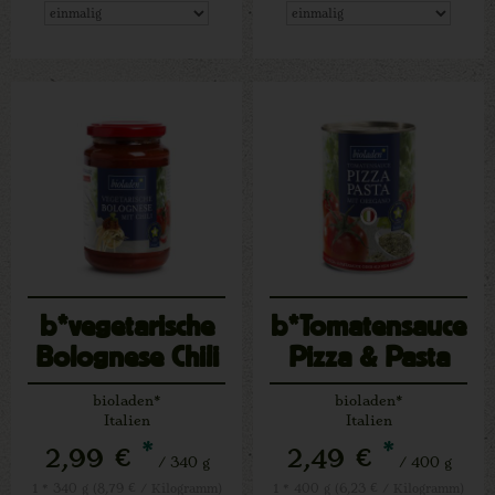
b*vegetarische
b*Tomatensauce
Bolognese Chili
Pizza & Pasta
bioladen*
bioladen*
Italien
Italien
*
*
2,99 €
2,49 €
/ 340 g
/ 400 g
1 * 340 g (8,79 € / Kilogramm)
1 * 400 g (6,23 € / Kilogramm)