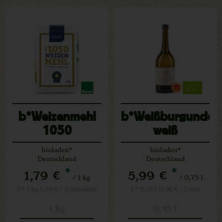
b*Weizenmehl
b*Weißburgunder
1050
weiß
bioladen*
bioladen*
Deutschland
Deutschland
*
*
1,79 €
5,99 €
/ 1 kg
/ 0,75 l
1 * 1 kg (1,79 € / Kilogramm)
1 * 0,75 l (7,98 € / Liter)
1 kg
0,75 l