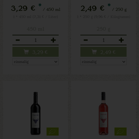
*
*
3,29 €
2,49 €
/ 450 ml
/ 250 g
1 * 450 ml (7,31 € / Liter)
1 * 250 g (9,96 € / Kilogramm)
450 ml
250 g
Anzahl
Anzahl
3,29
€
2,49
€