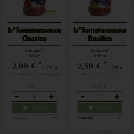
b*Tomatensauce
b*Tomatensauce
Classico
Basilico
bioladen*
bioladen*
Italien
Italien
*
*
2,99 €
2,59 €
/ 340 g
/ 340 g
1 * 340 g (8,79 € / Kilogramm)
1 * 340 g (7,62 € / Kilogramm)
340 g
340 g
Anzahl
Anzahl
2,99
€
2,59
€