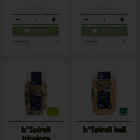
200 g
250 g
Anzahl
Anzahl
5,99
€
5,79
€
b*Spirali
b*Spirali hell
tricolore