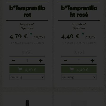
b*Tempranillo
b*Tempranillo
rot
ht rosé
bioladen*
bioladen*
Spanien
Spanien
*
*
4,79 €
4,49 €
/ 0,75 l
/ 0,75 l
1 * 0,75 l (6,39 € / Liter)
1 * 0,75 l (5,99 € / Liter)
0,75 l
0,75 l
Anzahl
Anzahl
4,79
€
4,49
€