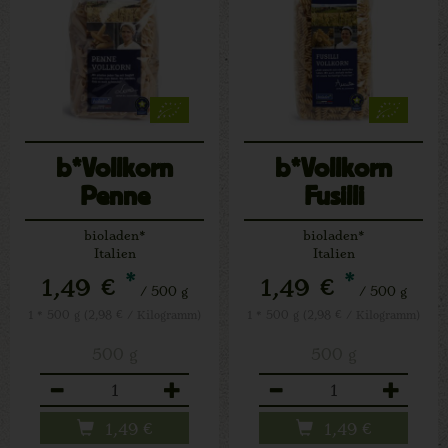
b*Vollkorn
b*Vollkorn
Penne
Fusilli
bioladen*
bioladen*
Italien
Italien
*
*
1,49 €
1,49 €
/ 500 g
/ 500 g
1 * 500 g (2,98 € / Kilogramm)
1 * 500 g (2,98 € / Kilogramm)
500 g
500 g
Anzahl
Anzahl
1,49
€
1,49
€