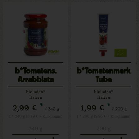
b*Tomatens.
b*Tomatenmark
Arrabbiata
Tube
bioladen*
bioladen*
Italien
Italien
*
*
2,99 €
1,99 €
/ 340 g
/ 200 g
1 * 340 g (8,79 € / Kilogramm)
1 * 200 g (9,95 € / Kilogramm)
340 g
200 g
Anzahl
Anzahl