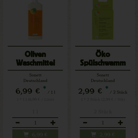
Oliven
Öko
Waschmittel
Spülschwamm
Wolle u.Seide
Sonett
Sonett
Deutschland
Deutschland
*
*
6,99 €
2,99 €
/ 1 l
/ 2 Stück
1 * 1 l (6,99 € / Liter)
1 * 2 Stück (2,99 € / Stk)
1 l
2 Stück
Anzahl
Anzahl
6,99
€
2,99
€