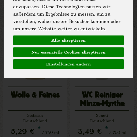
Allergene
anzupassen. Diese Technologien nutzen wir
außerdem um Ergebnisse zu messen, um zu
verstehen, woher unsere Besucher kommen oder
um unsere Website weiter zu entwickeln.
Alle akzeptieren
Nur essenzielle Cookies akzeptieren
Einstellungen ändern
Wolle & Feines
WC Reiniger
Minze-Myrthe
Sodasan
Sonett
Deutschland
Deutschland
*
*
5,29 €
3,49 €
/ 750 ml
/ 750 ml