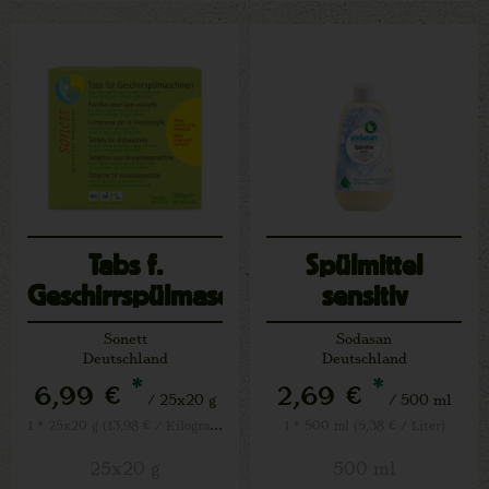
Tabs f.
Spülmittel
Geschirrspülmaschine
sensitiv
Sonett
Sodasan
Deutschland
Deutschland
*
*
6,99 €
2,69 €
/ 25x20 g
/ 500 ml
1 * 25x20 g (13,98 € / Kilogramm)
1 * 500 ml (5,38 € / Liter)
25x20 g
500 ml