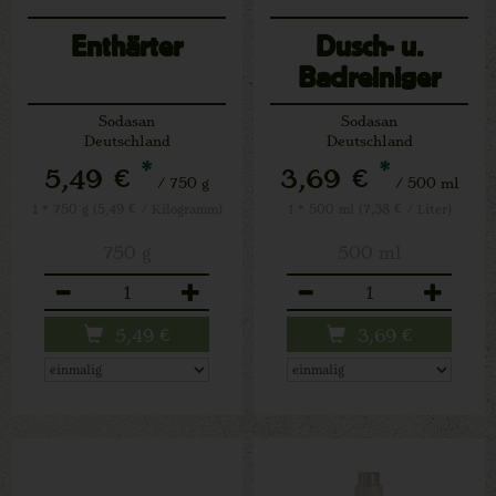
Enthärter
Dusch- u.
Badreiniger
Sodasan
Sodasan
Deutschland
Deutschland
*
*
5,49 €
3,69 €
/ 750 g
/ 500 ml
1 * 750 g (5,49 € / Kilogramm)
1 * 500 ml (7,38 € / Liter)
750 g
500 ml
Anzahl
Anzahl
5,49
€
3,69
€