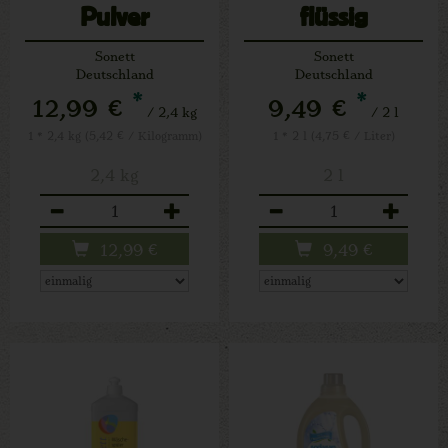
Pulver
flüssig
Konzentrat
Sonett
Sonett
Deutschland
Deutschland
*
*
12,99 €
9,49 €
/ 2,4 kg
/ 2 l
1 * 2,4 kg (5,42 € / Kilogramm)
1 * 2 l (4,75 € / Liter)
2,4 kg
2 l
Anzahl
Anzahl
12,99
€
9,49
€