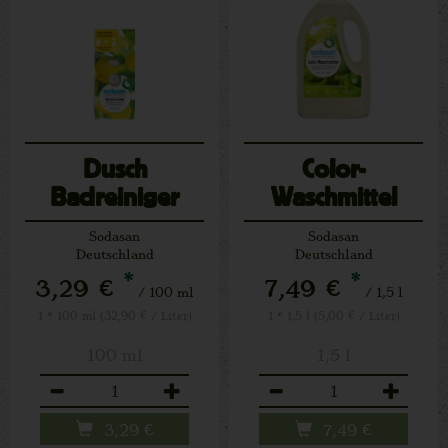
Dusch
Color-
Badreiniger
Waschmittel
Nachfüllkonzentrat
Sodasan
Sodasan
Deutschland
Deutschland
*
*
3,29 €
7,49 €
/ 100 ml
/ 1,5 l
1 * 100 ml (32,90 € / Liter)
1 * 1,5 l (5,00 € / Liter)
100 ml
1,5 l
Anzahl
Anzahl
3,29
€
7,49
€