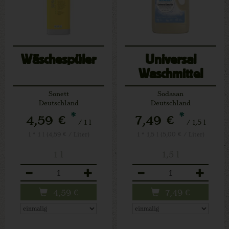
Wäschespüler
Universal
Waschmittel
Sensitiv
Sonett
Sodasan
Deutschland
Deutschland
*
*
4,59 €
7,49 €
/ 1 l
/ 1,5 l
1 * 1 l (4,59 € / Liter)
1 * 1,5 l (5,00 € / Liter)
1 l
1,5 l
Anzahl
Anzahl
4,59
€
7,49
€