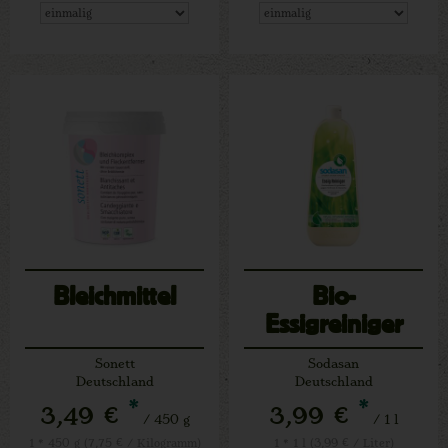
Bleichmittel
Bio-
Essigreiniger
Sonett
Sodasan
Deutschland
Deutschland
*
*
3,49 €
3,99 €
/ 450 g
/ 1 l
1 * 450 g (7,75 € / Kilogramm)
1 * 1 l (3,99 € / Liter)