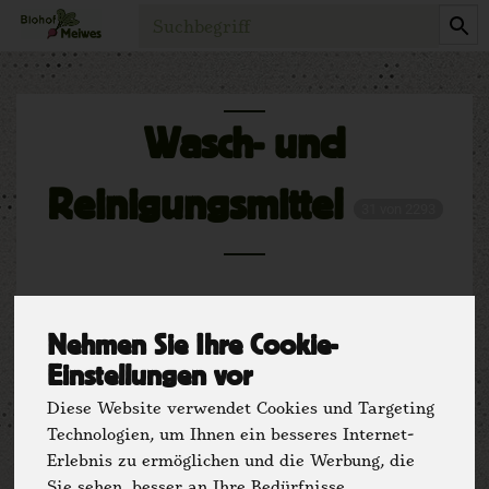
Produkt
Wasch- und
Reinigungsmittel
31 von 2293
Nehmen Sie Ihre Cookie-
Einstellungen vor
Diese Website verwendet Cookies und Targeting
Technologien, um Ihnen ein besseres Internet-
Hersteller
Ernährung
Erlebnis zu ermöglichen und die Werbung, die
Sie sehen, besser an Ihre Bedürfnisse