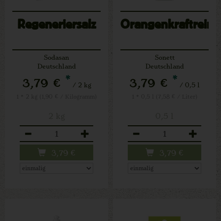
Regeneriersalz
Orangenkraftreini
Sodasan
Sonett
Deutschland
Deutschland
*
*
3,79 €
3,79 €
/ 2 kg
/ 0,5 l
1 * 2 kg (1,90 € / Kilogramm)
1 * 0,5 l (7,58 € / Liter)
2 kg
0,5 l
Anzahl
Anzahl
3,79
€
3,79
€