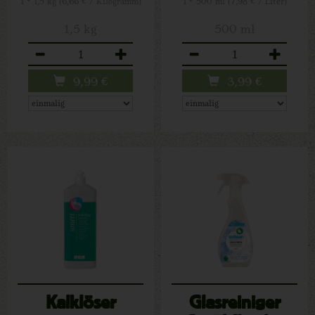
1 * 1,5 kg (6,66 € / Kilogramm)
1 * 500 ml (7,98 € / Liter)
1,5 kg
500 ml
Anzahl
Anzahl
9,99
€
3,99
€
Kalklöser
Glasreiniger