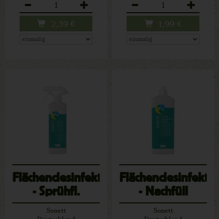
Anzahl
Anzahl
2,39
€
1,99
€
Flächendesinfektion
Flächendesinfekti
- Sprühfl.
- Nachfüll
Sonett
Sonett
Deutschland
Deutschland