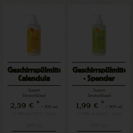
Geschirrspülmittel
Geschirrspülmittel
Calendula
- Spender
Sonett
Sonett
Deutschland
Deutschland
*
*
2,39 €
1,99 €
/ 300 ml
/ 300 ml
1 * 300 ml (7,97 € / Liter)
1 * 300 ml (6,63 € / Liter)
300 ml
300 ml