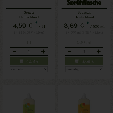
Sprühflasche
Sonett
Sodasan
Deutschland
Deutschland
*
*
4,59 €
3,69 €
/ 1 l
/ 500 ml
1 * 1 l (4,59 € / Liter)
1 * 500 ml (7,38 € / Liter)
1 l
500 ml
Anzahl
Anzahl
4,59
€
3,69
€