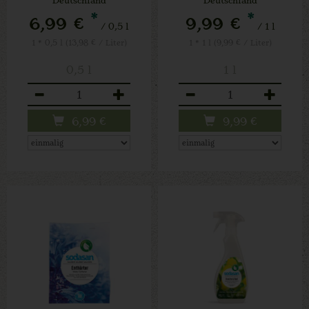
*
*
6,99 €
9,99 €
/ 0,5 l
/ 1 l
1 * 0,5 l (13,98 € / Liter)
1 * 1 l (9,99 € / Liter)
0,5 l
1 l
Anzahl
Anzahl
6,99
€
9,99
€