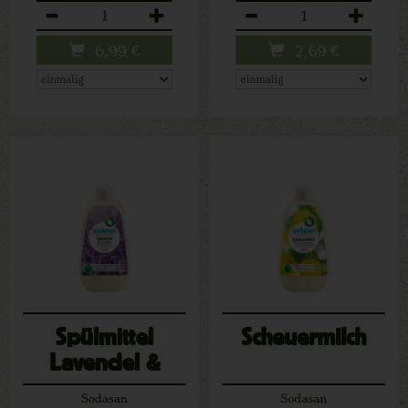
Anzahl
Anzahl
6,99
€
2,69
€
Spülmittel
Scheuermilch
Lavendel &
Minze
Sodasan
Sodasan