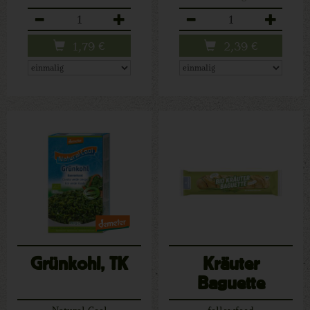
Anzahl
Anzahl
1,79
€
2,39
€
Grünkohl, TK
Kräuter
Baguette
Natural Cool
followfood