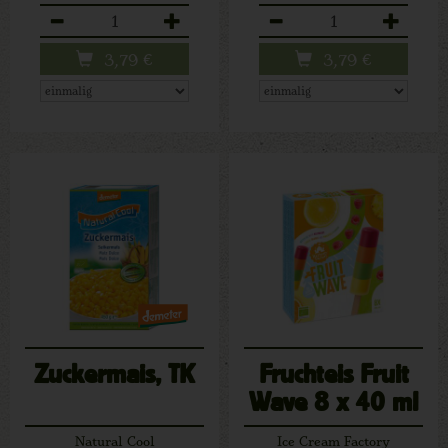
Anzahl
Anzahl
3,79
€
3,79
€
Zuckermais, TK
Fruchteis Fruit
Wave 8 x 40 ml
Natural Cool
Ice Cream Factory