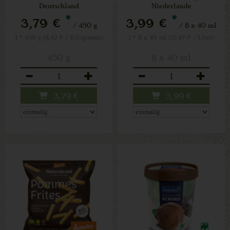
Deutschland
Niederlande
*
*
3,79 €
3,99 €
/ 450 g
/ 8 x 40 ml
1 * 450 g (8,42 € / Kilogramm)
1 * 8 x 40 ml (12,47 € / Liter)
450 g
8 x 40 ml
Anzahl
Anzahl
3,79
€
3,99
€