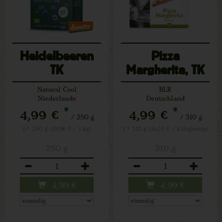
Heidelbeeren
Pizza
TK
Margherita, TK
Natural Cool
BLR
Niederlande
Deutschland
*
*
4,99 €
4,99 €
/ 250 g
/ 310 g
1 * 250 g (19,96 € / 1 kg)
1 * 310 g (16,10 € / Kilogramm)
250 g
310 g
Anzahl
Anzahl
4,99
€
4,99
€