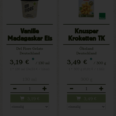
Vanille
Knusper
Madagaskar Eis
Kroketten TK
Del Fiore Gelato
Ökoland
Deutschland
Deutschland
*
*
3,19 €
3,49 €
/ 130 ml
/ 300 g
1 * 130 ml (24,53 € / Liter)
1 * 300 g (0,01 € / 1 KG)
130 ml
300 g
Anzahl
Anzahl
3,19
€
3,49
€