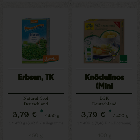
Erbsen, TK
Knödelinos
(Mini
Kartoffelknödel)
Natural Cool
BGK
Deutschland
Deutschland
*
*
3,79 €
3,79 €
/ 450 g
/ 400 g
1 * 450 g (8,42 € / Kilogramm)
1 * 400 g (9,48 € / Kilogramm)
450 g
400 g