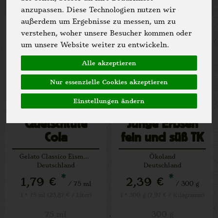
anzupassen. Diese Technologien nutzen wir
außerdem um Ergebnisse zu messen, um zu
verstehen, woher unsere Besucher kommen oder
um unsere Website weiter zu entwickeln.
Alle akzeptieren
Nur essenzielle Cookies akzeptieren
Einstellungen ändern
Quetschtüte
Junge Erbsen
Cola
fein und süß TK
Gelato Classico Eismanufaktur
Ökoland
Deutschland
Deutschland
*
*
1,79 €
2,39 €
/ 75 ml
/ 300 g
1 * 75 ml (23,87 € / Liter)
1 * 300 g (7,97 € / Kilogramm)
75 ml
300 g