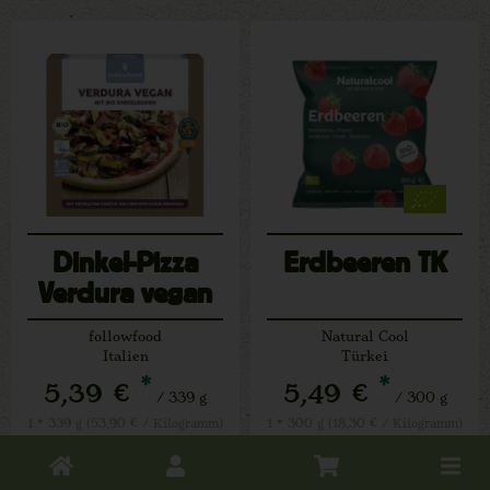
Dinkel-Pizza
Erdbeeren TK
Verdura vegan
TK
followfood
Natural Cool
Italien
Türkei
*
*
5,39 €
5,49 €
/ 339 g
/ 300 g
1 * 339 g (53,90 € / Kilogramm)
1 * 300 g (18,30 € / Kilogramm)
Toggle
339 g
300 g