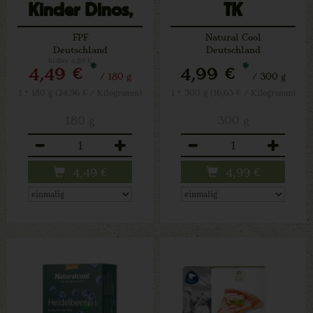
Kinder Dinos,
TK
TK
FPF
Natural Cool
Deutschland
Deutschland
bisher 4,89 €
*
*
4,49 €
4,99 €
/ 180 g
/ 300 g
1 * 180 g (24,96 € / Kilogramm)
1 * 300 g (16,63 € / Kilogramm)
180 g
300 g
Anzahl
Anzahl
4,49
€
4,99
€