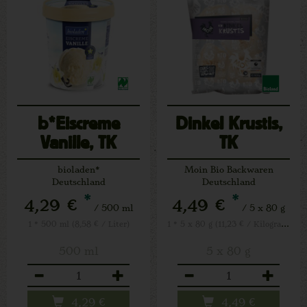
b*Eiscreme
Dinkel Krustis,
Vanille, TK
TK
bioladen*
Moin Bio Backwaren
Deutschland
Deutschland
*
*
4,29 €
4,49 €
/ 500 ml
/ 5 x 80 g
1 * 5 x 80 g (11,23 € / Kilogramm)
1 * 500 ml (8,58 € / Liter)
500 ml
5 x 80 g
Anzahl
Anzahl
4,29
€
4,49
€