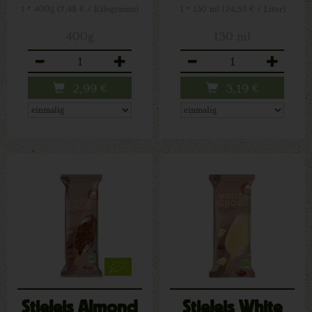
1 * 400g (7,48 € / Kilogramm)
1 * 130 ml (24,53 € / Liter)
400g
130 ml
Anzahl
Anzahl
2,99
€
3,19
€
Stieleis Almond
Stieleis White