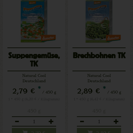
Suppengemüse,
Brechbohnen TK
TK
Natural Cool
Natural Cool
Deutschland
Deutschland
*
*
2,79 €
2,89 €
/ 450 g
/ 450 g
1 * 450 g (6,20 € / Kilogramm)
1 * 450 g (6,42 € / Kilogramm)
450 g
450 g
Anzahl
Anzahl
2,79
€
2,89
€