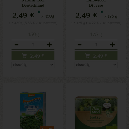
Deutschland
Diverse
*
*
2,49 €
2,49 €
/ 450g
/ 175 g
1 * 450g (5,53 € / Kilogramm)
1 * 175 g (14,22 € / Kilogramm)
450g
175 g
Anzahl
Anzahl
2,49
€
2,49
€