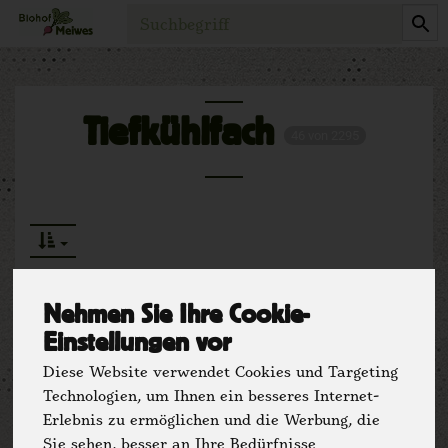
Produkt
Tiefkühlfach
46 von 2295
Nehmen Sie Ihre Cookie-
Einstellungen vor
Hersteller
Ernährung
Diese Website verwendet Cookies und Targeting
Technologien, um Ihnen ein besseres Internet-
Allergene
Erlebnis zu ermöglichen und die Werbung, die
Sie sehen, besser an Ihre Bedürfnisse