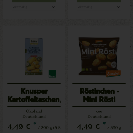
Knusper
Röstinchen -
Kartoffeltaschen,
Mini Rösti
TK
Ökoland
coo
Deutschland
Deutschland
*
*
4,49 €
4,49 €
/ 300 g (5 S
/ 390 g