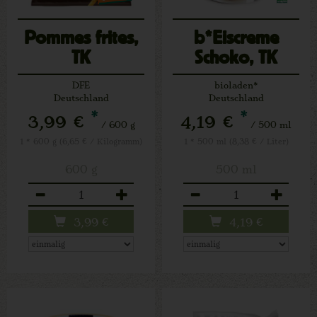
Pommes frites,
b*Eiscreme
TK
Schoko, TK
DFE
bioladen*
Deutschland
Deutschland
*
*
3,99 €
4,19 €
/ 600 g
/ 500 ml
1 * 600 g (6,65 € / Kilogramm)
1 * 500 ml (8,38 € / Liter)
600 g
500 ml
Anzahl
Anzahl
3,99
€
4,19
€