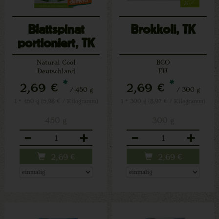
Blattspinat
Brokkoli, TK
portioniert, TK
Natural Cool
BCO
Deutschland
EU
*
*
2,69 €
2,69 €
/ 450 g
/ 300 g
1 * 450 g (5,98 € / Kilogramm)
1 * 300 g (8,97 € / Kilogramm)
450 g
300 g
Anzahl
Anzahl
2,69
€
2,69
€