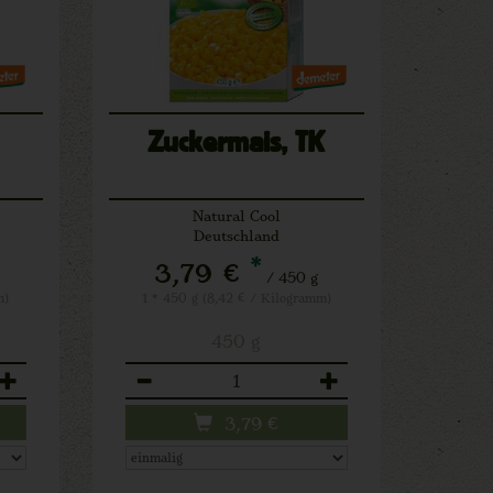
Zuckermais, TK
Natural Cool
Deutschland
*
3,79 €
/ 450 g
m)
1 * 450 g (8,42 € / Kilogramm)
450 g
Anzahl
3,79
€