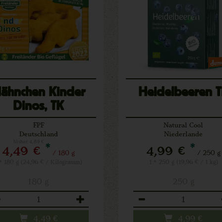
ähnchen Kinder
Heidelbeeren 
Dinos, TK
FPF
Natural Cool
Deutschland
Niederlande
bisher 4,89 €
*
*
4,49 €
4,99 €
/ 180 g
/ 250 g
 * 180 g (24,96 € / Kilogramm)
1 * 250 g (19,96 € / 1 kg)
180 g
250 g
zahl
Anzahl
4,49
€
4,99
€