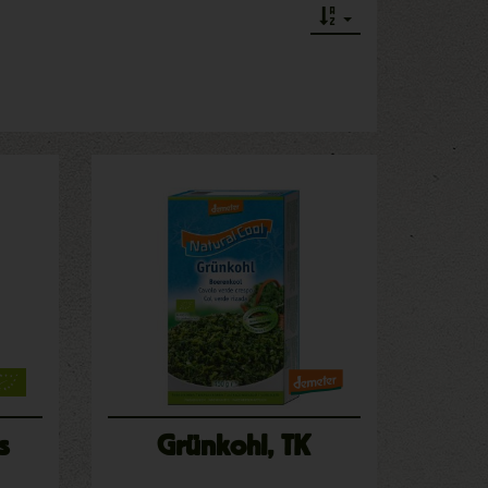
s
Grünkohl, TK