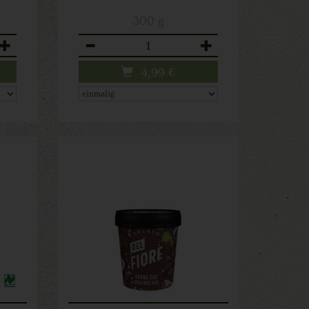
300 g
Anzahl
4,99
€