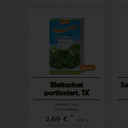
Blattspinat
S
portioniert, TK
Natural Cool
Deutschland
*
2,69 €
/ 450 g
1 * 450 g (5,98 € / Kilogramm)
1