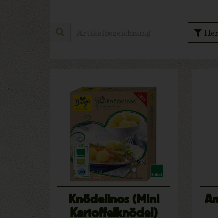
Her
Knödelinos (Mini
Am
Kartoffelknödel)