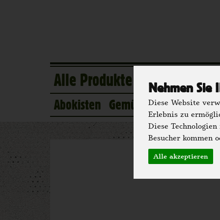
Alle Produkte
Eigener Anba
Nehmen Sie I
Abokisten
Gemüse
Obst
Kühlsc
Diese Website verwe
Erlebnis zu ermögli
Diese Technologien
Besucher kommen od
Alle akzeptieren