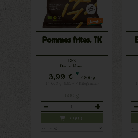
Pommes frites, TK
DFE
Deutschland
*
3,99 €
/ 600 g
1 * 600 g (6,65 € / Kilogramm)
1
600 g
Anzahl
An
3,99
€