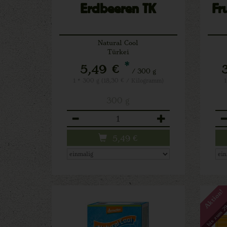
Erdbeeren TK
Fr
Natural Cool
Türkei
*
5,49 €
/ 300 g
1 * 300 g (18,30 € / Kilogramm)
1
300 g
Anzahl
An
5,49
€
Aktion!
bis zum 29