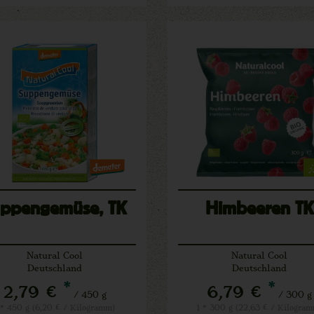
uppengemüse, TK
Himbeeren TK
Natural Cool
Natural Cool
Deutschland
Deutschland
*
*
2,79 €
6,79 €
/ 450 g
/ 300 g
 * 450 g (6,20 € / Kilogramm)
1 * 300 g (22,63 € / Kilogra