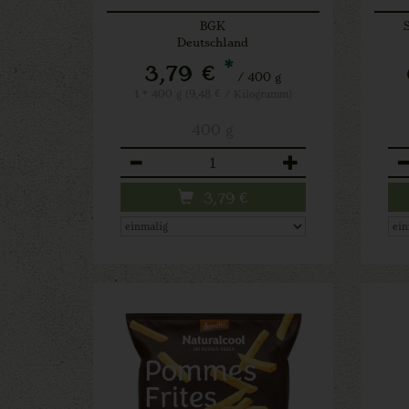
BGK
Deutschland
*
3,79 €
/ 400 g
1 * 400 g (9,48 € / Kilogramm)
400 g
Anzahl
An
3,79
€