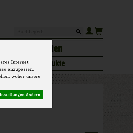
Produkt
of
Hofgeschichten
ogerie
Neue Produkte
eres Internet-
isse anzupassen.
ehen, woher unsere
instellungen ändern