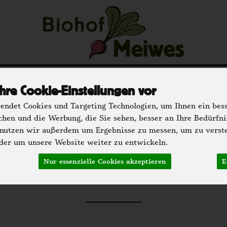
u
Regionale Partner
Einkaufen
Der H
hre Cookie-Einstellungen vor
hrank
Speisekammer
Getränke
Bäckerei
Dr
ndet Cookies und Targeting Technologien, um Ihnen ein bess
chen und die Werbung, die Sie sehen, besser an Ihre Bedürfn
 nutzen wir außerdem um Ergebnisse zu messen, um zu verst
er um unsere Website weiter zu entwickeln.
Tiefkühlfach
Nur essenzielle Cookies akzeptieren
E
46 von 2295