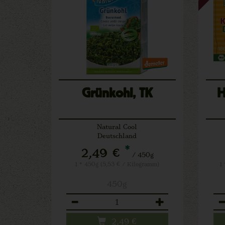
Grünkohl, TK
H
Natural Cool
Deutschland
*
2,49 €
/ 450g
1 * 450g (5,53 € / Kilogramm)
1
450g
Anzahl
An
2,49
€