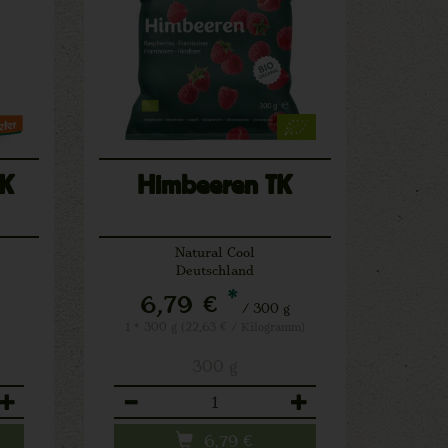
TK
Himbeeren TK
Natural Cool
Deutschland
*
6,79 €
/ 300 g
1 * 300 g (22,63 € / Kilogramm)
300 g
Anzahl
6,79
€