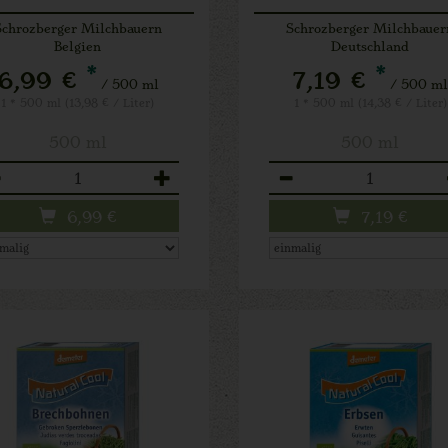
Schrozberger Milchbauern
Schrozberger Milchbauer
Belgien
Deutschland
*
*
6,99 €
7,19 €
/ 500 ml
/ 500 m
1 * 500 ml (13,98 € / Liter)
1 * 500 ml (14,38 € / Liter)
500 ml
500 ml
zahl
Anzahl
6,99
€
7,19
€