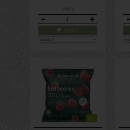
450 g
Anzahl
An
2,69
€