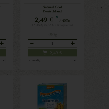
n
Natural Cool
Deutschland
*
2,49 €
l
/ 450g
1 * 450g (5,53 € / Kilogramm)
450g
Anzahl
2,49
€