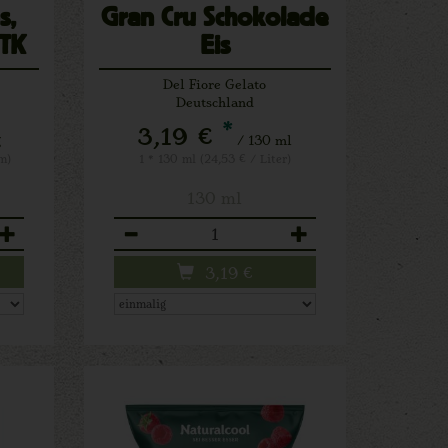
s,
Gran Cru Schokolade
 TK
Eis
Del Fiore Gelato
Deutschland
*
3,19 €
g
/ 130 ml
m)
1 * 130 ml (24,53 € / Liter)
130 ml
Anzahl
3,19
€