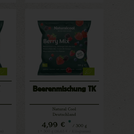
Beerenmischung TK
Natural Cool
Deutschland
*
4,99 €
/ 300 g
mm)
1 * 300 g (16,63 € / Kilogramm)