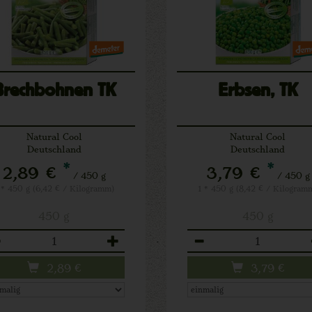
Brechbohnen TK
Erbsen, TK
Natural Cool
Natural Cool
Deutschland
Deutschland
*
*
2,89 €
3,79 €
/ 450 g
/ 450 g
 * 450 g (6,42 € / Kilogramm)
1 * 450 g (8,42 € / Kilogram
450 g
450 g
zahl
Anzahl
2,89
€
3,79
€