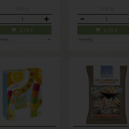
450 g
300 g
zahl
Anzahl
2,79
€
6,79
€