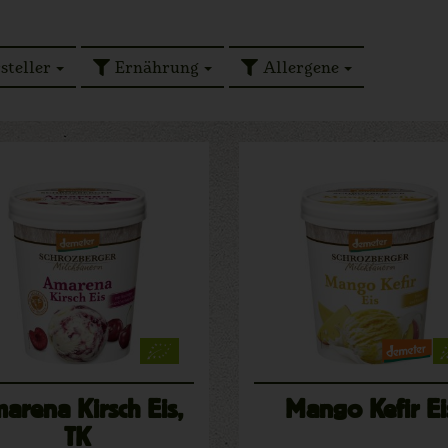
steller
Ernährung
Allergene
arena Kirsch Eis,
Mango Kefir Ei
TK