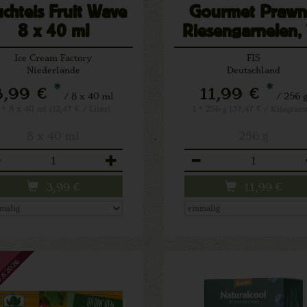
uchteis Fruit Wave
Gourmet Prawn
8 x 40 ml
Riesengarnelen,
Ice Cream Factory
FIS
Niederlande
Deutschland
*
*
3,99 €
11,99 €
/ 8 x 40 ml
/ 256 
 * 8 x 40 ml (12,47 € / Liter)
1 * 256 g (37,47 € / Kilogram
8 x 40 ml
256 g
zahl
Anzahl
3,99
€
11,99
€
.8.2026