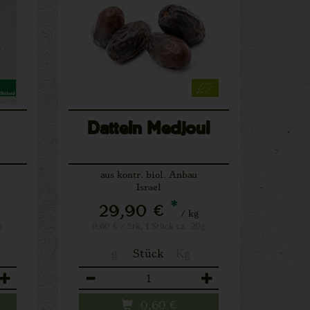
Datteln Medjoul
aus kontr. biol. Anbau
Israel
*
29,90 €
/ kg
)
0,60 € / Stk, 1 Stück ca. 20g
g
Stück
Kg
Anzahl
0,60
€