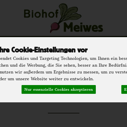
u
Regionale Partner
Einkaufen
Der H
hre Cookie-Einstellungen vor
hrank
Speisekammer
Getränke
Bäckerei
Dr
ndet Cookies und Targeting Technologien, um Ihnen ein bess
chen und die Werbung, die Sie sehen, besser an Ihre Bedürfn
 nutzen wir außerdem um Ergebnisse zu messen, um zu verst
er um unsere Website weiter zu entwickeln.
Nur essenzielle Cookies akzeptieren
E
Obst
20 von 2295