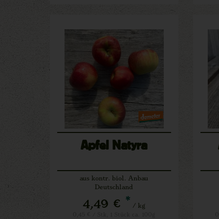
Apfel Natyra
aus kontr. biol. Anbau
Deutschland
*
4,49 €
/ kg
0,45 € / Stk, 1 Stück ca. 100g
0