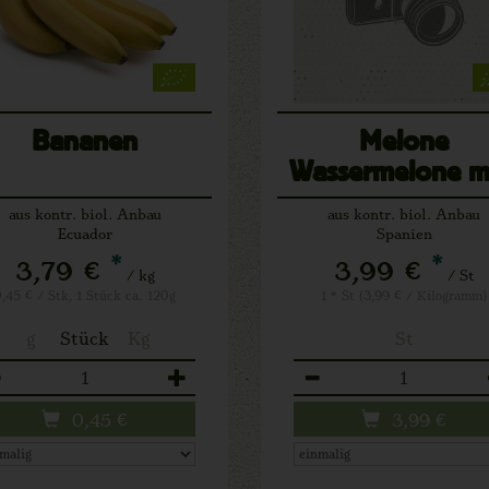
Bananen
Melone
Wassermelone m
aus kontr. biol. Anbau
aus kontr. biol. Anbau
Ecuador
Spanien
*
*
3,79 €
3,99 €
/ kg
/ St
,45 € / Stk, 1 Stück ca. 120g
1 * St (3,99 € / Kilogramm)
g
Stück
Kg
St
zahl
Anzahl
0,45
€
3,99
€