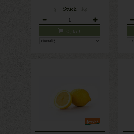
g
Stück
Kg
Anzahl
An
0,45
€