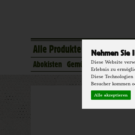
Alle Produkte
Eigener Anba
Nehmen Sie I
Abokisten
Gemüse
Obst
Kühlsc
Diese Website verwe
Erlebnis zu ermögli
Diese Technologien
Besucher kommen od
Alle akzeptieren