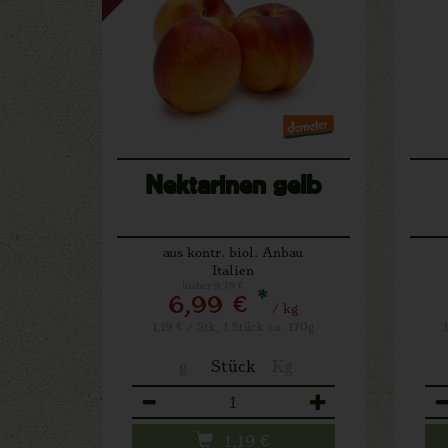
Nektarinen gelb
aus kontr. biol. Anbau
Italien
bisher 9,79 €
*
6,99 €
/ kg
1,19 € / Stk, 1 Stück ca. 170g
g
Stück
Kg
Anzahl
An
1,19
€