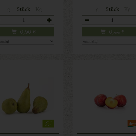
g
Stück
Kg
g
Stück
Kg
zahl
Anzahl
0,90
€
0,44
€