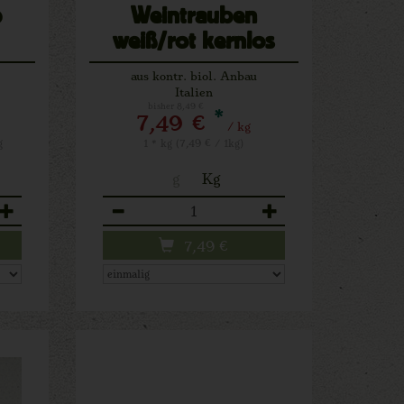
b
Weintrauben
weiß/rot kernlos
aus kontr. biol. Anbau
Italien
bisher 8,49 €
*
7,49 €
/ kg
g
1 * kg (7,49 € / 1kg)
g
Kg
Anzahl
7,49
€