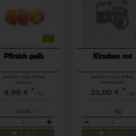
Pfirsich gelb
Kirschen rot
aus kontr. biol. Anbau
aus kontr. biol. Anbau
Spanien
Deutschland
*
*
9,99 €
23,00 €
/ kg
/ kg
1,20 € / Stk, 1 Stück ca. 120g
1 * kg (23,00 € / Kilogramm
g
Stück
Kg
g
Kg
zahl
Anzahl
1,20
€
23,00
€