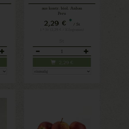
aus kontr. biol. Anbau
Peru
*
2,29 €
/ St
1 * St (2,29 € / Kilogramm)
St
Anzahl
2,29
€