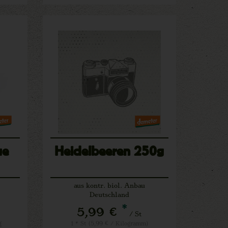
ue
Heidelbeeren 250g
aus kontr. biol. Anbau
Deutschland
*
5,99 €
/ St
g
1 * St (5,99 € / Kilogramm)