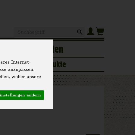
Produkt
of
Hofgeschichten
ogerie
Neue Produkte
eres Internet-
isse anzupassen.
ehen, woher unsere
instellungen ändern