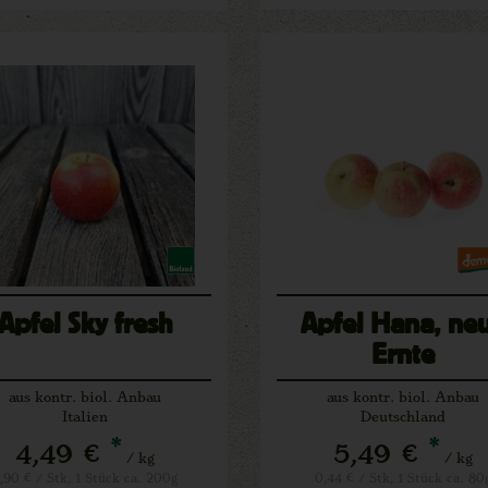
Apfel Sky fresh
Apfel Hana, ne
Ernte
aus kontr. biol. Anbau
aus kontr. biol. Anbau
Italien
Deutschland
*
*
4,49 €
5,49 €
/ kg
/ kg
,90 € / Stk, 1 Stück ca. 200g
0,44 € / Stk, 1 Stück ca. 80