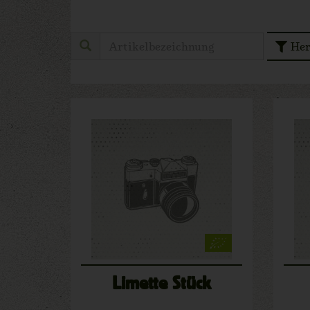
Her
Limette Stück