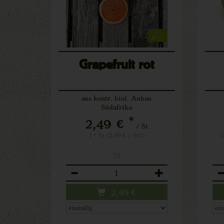
Grapefruit rot
aus kontr. biol. Anbau
Südafrika
*
2,49 €
/ St
1 * St (2,49 € / Stk)
0
St
Anzahl
An
2,49
€