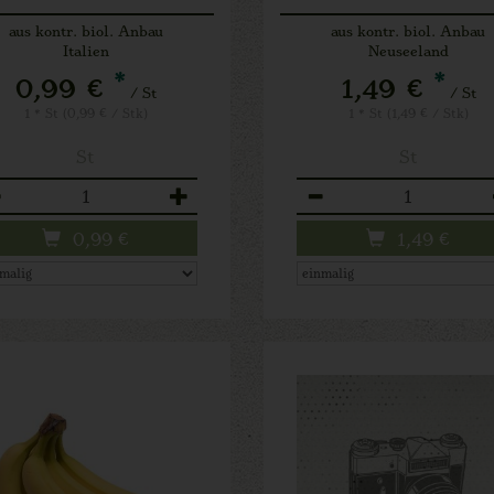
aus kontr. biol. Anbau
aus kontr. biol. Anbau
Italien
Neuseeland
*
*
0,99 €
1,49 €
/ St
/ St
1 * St (0,99 € / Stk)
1 * St (1,49 € / Stk)
St
St
zahl
Anzahl
0,99
€
1,49
€