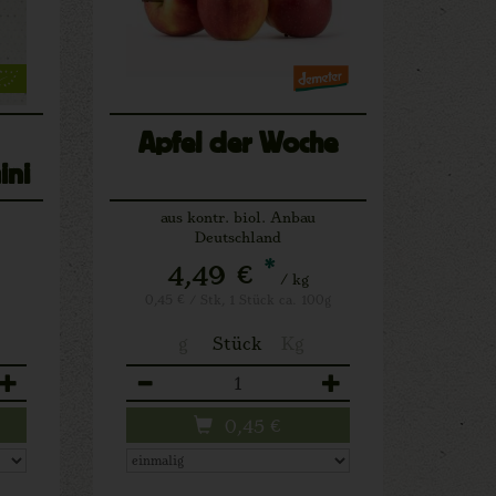
Apfel der Woche
ini
aus kontr. biol. Anbau
Deutschland
*
4,49 €
/ kg
0,45 € / Stk, 1 Stück ca. 100g
g
Stück
Kg
Anzahl
0,45
€