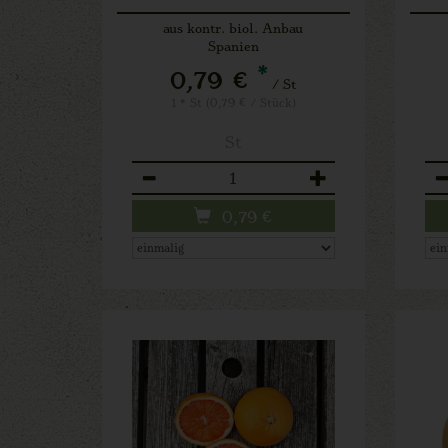
aus kontr. biol. Anbau
Spanien
*
0,79 €
/ St
1 * St (0,79 € / Stück)
St
Anzahl
An
0,79
€