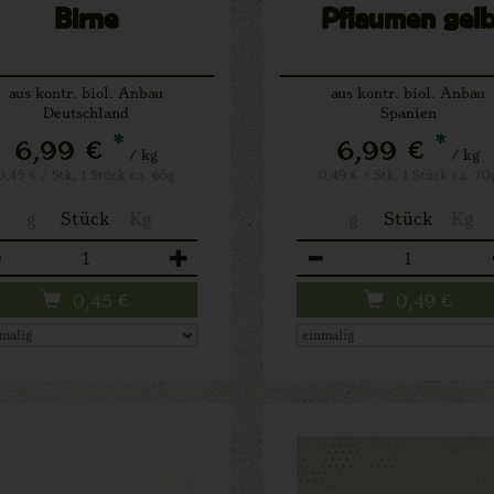
Birne
Pflaumen gel
aus kontr. biol. Anbau
aus kontr. biol. Anbau
Deutschland
Spanien
*
*
6,99 €
6,99 €
/ kg
/ kg
0,45 € / Stk, 1 Stück ca. 65g
0,49 € / Stk, 1 Stück ca. 70
g
Stück
Kg
g
Stück
Kg
zahl
Anzahl
0,45
€
0,49
€