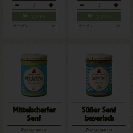
Anzahl
Anzahl
2,29
€
2,29
€
Mittelscharfer
Süßer Senf
Senf
bayerisch
Zwergenwiese
Zwergenwiese