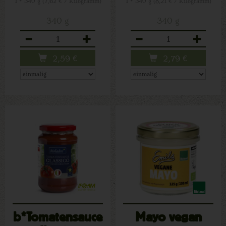
1 * 340 g (7,62 € / Kilogramm)
1 * 340 g (8,21 € / Kilogramm)
340 g
340 g
Anzahl
Anzahl
2,59
€
2,79
€
b*Tomatensauce
Mayo vegan