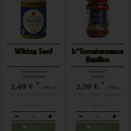
Wiking Senf
b*Tomatensauce
Basilico
Zwergenwiese
bioladen*
Deutschland
Italien
*
*
2,49 €
2,59 €
/ 160 ml
/ 340 g
1 * 160 ml (15,56 € / Liter)
1 * 340 g (7,62 € / Kilogramm)
160 ml
340 g
Anzahl
Anzahl
2,49
€
2,59
€