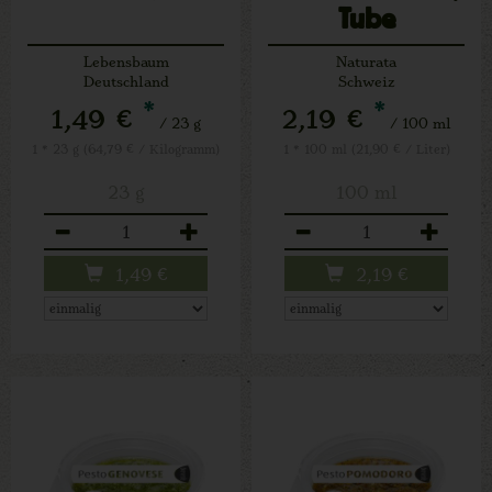
Tube
Lebensbaum
Naturata
Deutschland
Schweiz
*
*
1,49 €
2,19 €
/ 23 g
/ 100 ml
1 * 23 g (64,79 € / Kilogramm)
1 * 100 ml (21,90 € / Liter)
23 g
100 ml
Anzahl
Anzahl
1,49
€
2,19
€