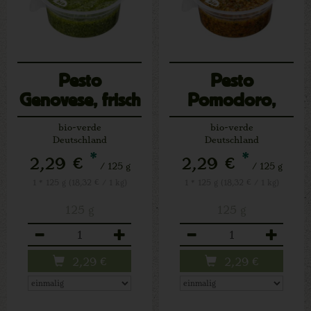
Pesto
Pesto
Genovese, frisch
Pomodoro,
Prepack
frisch Prepack
bio-verde
bio-verde
Deutschland
Deutschland
*
*
2,29 €
2,29 €
/ 125 g
/ 125 g
1 * 125 g (18,32 € / 1 kg)
1 * 125 g (18,32 € / 1 kg)
125 g
125 g
Anzahl
Anzahl
2,29
€
2,29
€