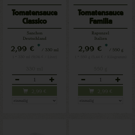
Tomatensauce
Tomatensauce
Classico
Familia
Sanchon
Rapunzel
Deutschland
Italien
*
*
2,99 €
2,99 €
/ 330 ml
/ 550 g
1 * 330 ml (9,06 € / Liter)
1 * 550 g (5,44 € / Kilogramm)
330 ml
550 g
Anzahl
Anzahl
2,99
€
2,99
€