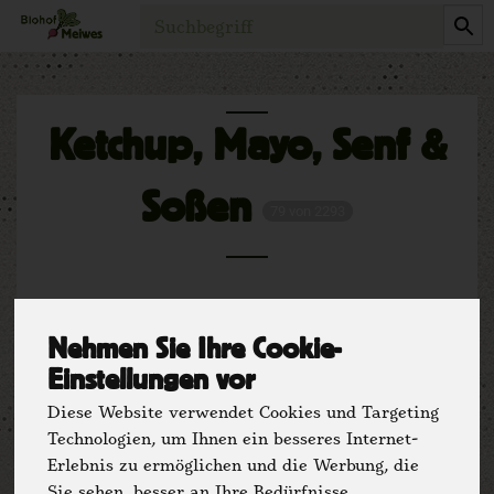
Produkt
Ketchup, Mayo, Senf &
Soßen
79 von 2293
Nehmen Sie Ihre Cookie-
Einstellungen vor
Diese Website verwendet Cookies und Targeting
Technologien, um Ihnen ein besseres Internet-
Hersteller
Ernährung
Erlebnis zu ermöglichen und die Werbung, die
Sie sehen, besser an Ihre Bedürfnisse