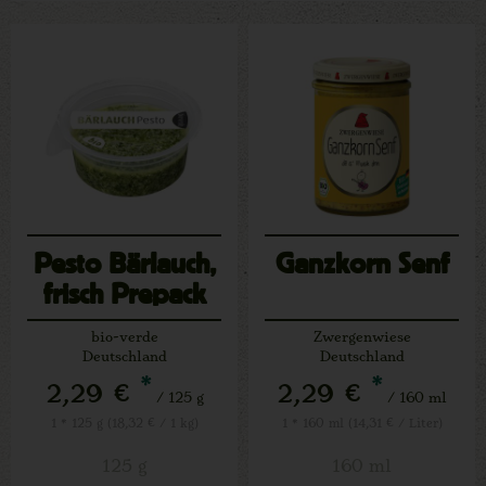
Pesto Bärlauch,
Ganzkorn Senf
frisch Prepack
bio-verde
Zwergenwiese
Deutschland
Deutschland
*
*
2,29 €
2,29 €
/ 125 g
/ 160 ml
1 * 125 g (18,32 € / 1 kg)
1 * 160 ml (14,31 € / Liter)
125 g
160 ml