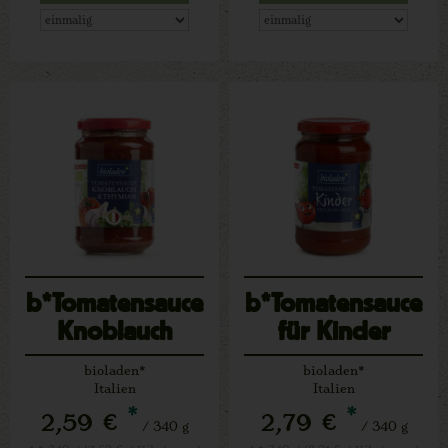
b*Tomatensauce
b*Tomatensauce
Knoblauch
für Kinder
Thymian
bioladen*
bioladen*
Italien
Italien
*
*
2,59 €
2,79 €
/ 340 g
/ 340 g