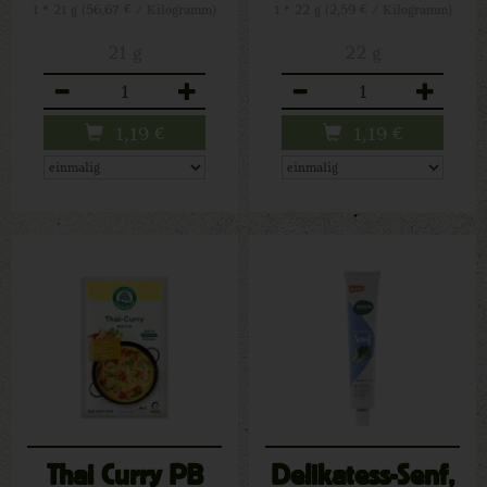
1 * 21 g (56,67 € / Kilogramm)
1 * 22 g (2,59 € / Kilogramm)
21 g
22 g
Anzahl
Anzahl
1,19
€
1,19
€
Thai Curry PB
Delikatess-Senf,