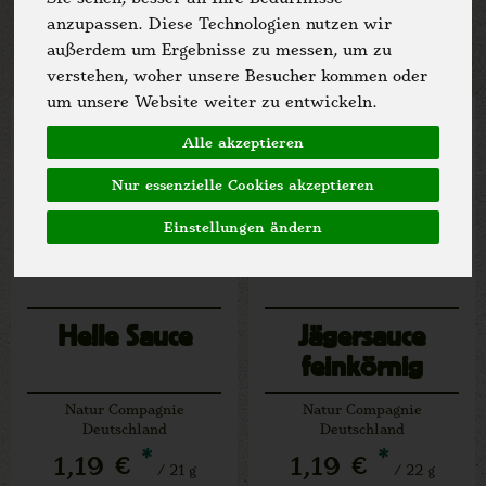
Allergene
anzupassen. Diese Technologien nutzen wir
außerdem um Ergebnisse zu messen, um zu
verstehen, woher unsere Besucher kommen oder
um unsere Website weiter zu entwickeln.
Alle akzeptieren
Nur essenzielle Cookies akzeptieren
Einstellungen ändern
Helle Sauce
Jägersauce
feinkörnig
Natur Compagnie
Natur Compagnie
Deutschland
Deutschland
*
*
1,19 €
1,19 €
/ 21 g
/ 22 g