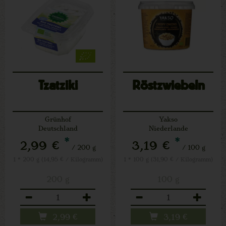
Tzatziki
Röstzwiebeln
Grünhof
Yakso
Deutschland
Niederlande
*
*
2,99 €
3,19 €
/ 200 g
/ 100 g
1 * 200 g (14,95 € / Kilogramm)
1 * 100 g (31,90 € / Kilogramm)
200 g
100 g
Anzahl
Anzahl
2,99
€
3,19
€