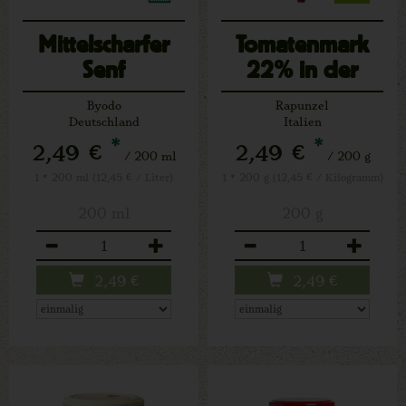
Mittelscharfer
Tomatenmark
Senf
22% in der
Tube
Byodo
Rapunzel
Deutschland
Italien
*
*
2,49 €
2,49 €
/ 200 ml
/ 200 g
1 * 200 ml (12,45 € / Liter)
1 * 200 g (12,45 € / Kilogramm)
200 ml
200 g
Anzahl
Anzahl
2,49
€
2,49
€