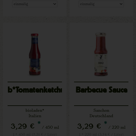
b*Tomatenketchup
Barbecue Sauce
bioladen*
Sanchon
Italien
Deutschland
*
*
3,29 €
3,29 €
/ 450 ml
/ 220 ml
1 * 450 ml (7,31 € / Liter)
1 * 220 ml (3,74 € / Liter)