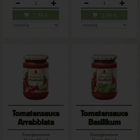
Anzahl
Anzahl
2,99
€
2,99
€
Tomatensauce
Tomatensauce
Arrabbiata
Basilikum
Zwergenwiese
Zwergenwiese
Deutschland
Deutschland