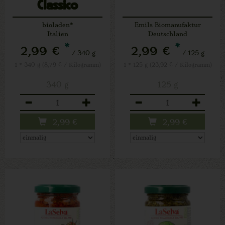
Classico
bioladen*
Emils Biomanufaktur
Italien
Deutschland
*
*
2,99 €
2,99 €
/ 340 g
/ 125 g
1 * 340 g (8,79 € / Kilogramm)
1 * 125 g (23,92 € / Kilogramm)
340 g
125 g
Anzahl
Anzahl
2,99
€
2,99
€