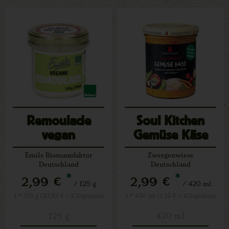
Remoulade
Soul Kitchen
vegan
Gemüse Käse
Emils Biomanufaktur
Zwergenwiese
Deutschland
Deutschland
*
*
2,99 €
2,99 €
/ 125 g
/ 420 ml
1 * 125 g (23,92 € / Kilogramm)
1 * 420 ml (7,12 € / Kilogramm)
125 g
420 ml