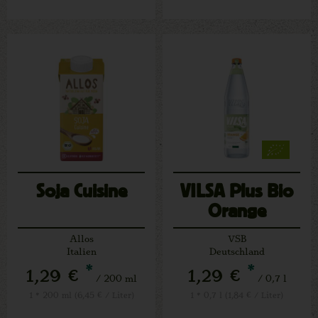
Soja Cuisine
VILSA Plus Bio
Orange
Allos
VSB
Italien
Deutschland
*
*
1,29 €
1,29 €
/ 200 ml
/ 0,7 l
1 * 200 ml (6,45 € / Liter)
1 * 0,7 l (1,84 € / Liter)