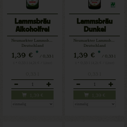
Lammsbräu
Lammsbräu
Alkoholfrei
Dunkel
Alkoholfrei
Neumarkter Lammsbräu
Neumarkter Lammsbräu
Deutschland
Deutschland
*
*
1,39 €
1,39 €
/ 0,33 l
/ 0,33 l
1 * 0,33 l (4,21 € / Liter)
1 * 0,33 l (4,21 € / Liter)
0,33 l
0,33 l
Anzahl
Anzahl
1,39
€
1,39
€