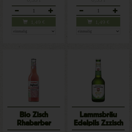
Anzahl
Anzahl
1,49
€
1,49
€
Bio Zisch
Lammsbräu
Rhabarber
Edelpils Zzzisch