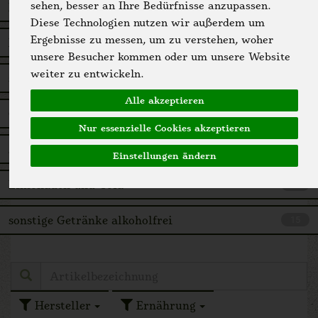
sehen, besser an Ihre Bedürfnisse anzupassen.
Bier
8
Diese Technologien nutzen wir außerdem um
Ergebnisse zu messen, um zu verstehen, woher
Bier und Wein alkoholfrei
18
unsere Besucher kommen oder um unsere Website
weiter zu entwickeln.
sonstige alkoholische Getränke
29
Alle akzeptieren
Getreidedrinks
20
Nur essenzielle Cookies akzeptieren
Säfte und Schorlen
46
Einstellungen ändern
Limonaden und Cola
21
sonstige Getränke alkoholfrei
15
Hersteller
Ernährung