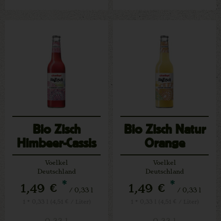
Bio Zisch
Bio Zisch Natur
Himbeer-Cassis
Orange
Voelkel
Voelkel
Deutschland
Deutschland
*
*
1,49 €
1,49 €
/ 0,33 l
/ 0,33 l
1 * 0,33 l (4,51 € / Liter)
1 * 0,33 l (4,51 € / Liter)
0,33 l
0,33 l