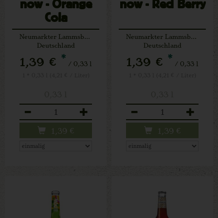
now - Orange
now - Red Berry
Cola
Neumarkter Lammsbräu
Neumarkter Lammsbräu
Deutschland
Deutschland
*
*
1,39 €
1,39 €
/ 0,33 l
/ 0,33 l
1 * 0,33 l (4,21 € / Liter)
1 * 0,33 l (4,21 € / Liter)
0,33 l
0,33 l
Anzahl
Anzahl
1,39
€
1,39
€