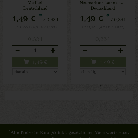
Voelkel
Neumarkter Lammsbräu
Deutschland
Deutschland
*
*
1,49 €
1,49 €
/ 0,33 l
/ 0,33 l
1 * 0,33 l (4,51 € / Liter)
1 * 0,33 l (4,51 € / Liter)
0,33 l
0,33 l
Anzahl
Anzahl
1,49
€
1,49
€
*
Alle Preise in Euro (€) inkl. gesetzlicher Mehrwertsteuer,