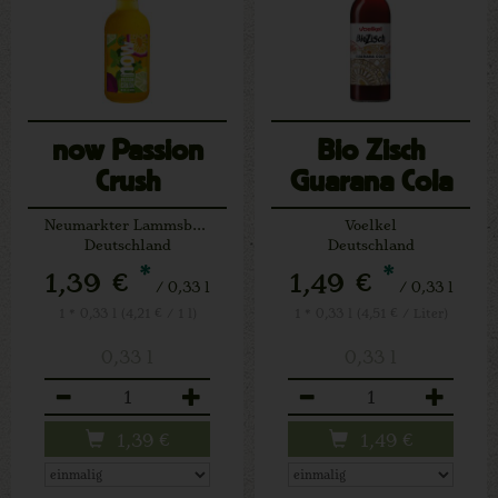
now Passion
Bio Zisch
Crush
Guarana Cola
Neumarkter Lammsbräu
Voelkel
Deutschland
Deutschland
*
*
1,39 €
1,49 €
/ 0,33 l
/ 0,33 l
1 * 0,33 l (4,21 € / 1 l)
1 * 0,33 l (4,51 € / Liter)
0,33 l
0,33 l
Anzahl
Anzahl
1,39
€
1,49
€