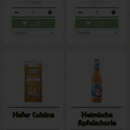
200 ml
0,7 l
Anzahl
Anzahl
1,29
€
1,29
€
Hafer Cuisine
Heimische
Apfelschorle