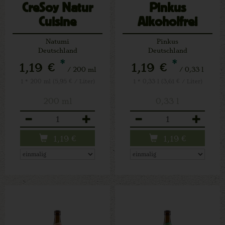
CreSoy Natur
Pinkus
Cuisine
Alkoholfrei
Natumi
Pinkus
Deutschland
Deutschland
*
*
1,19 €
1,19 €
/ 200 ml
/ 0,33 l
1 * 200 ml (5,95 € / Liter)
1 * 0,33 l (3,61 € / Liter)
200 ml
0,33 l
Anzahl
Anzahl
1,19
€
1,19
€