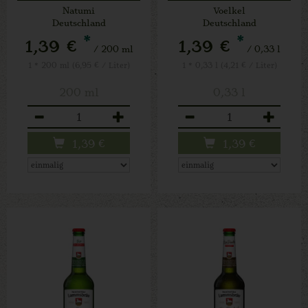
naturtr
Natumi
Voelkel
Deutschland
Deutschland
*
*
1,39 €
1,39 €
/ 200 ml
/ 0,33 l
1 * 200 ml (6,95 € / Liter)
1 * 0,33 l (4,21 € / Liter)
200 ml
0,33 l
Anzahl
Anzahl
1,39
€
1,39
€