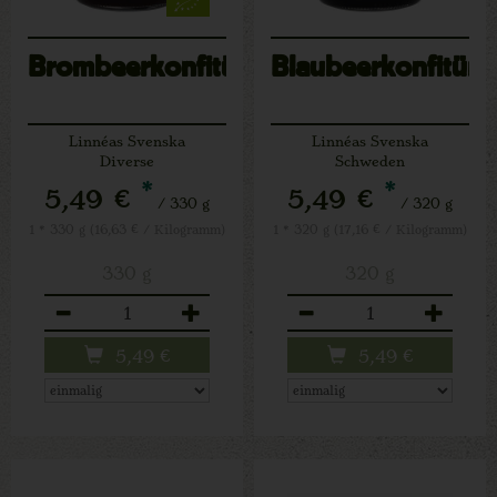
Brombeerkonfitüre
Blaubeerkonfitüre
Linnéas Svenska
Linnéas Svenska
Diverse
Schweden
*
*
5,49 €
5,49 €
/ 330 g
/ 320 g
1 * 330 g (16,63 € / Kilogramm)
1 * 320 g (17,16 € / Kilogramm)
330 g
320 g
Anzahl
Anzahl
5,49
€
5,49
€