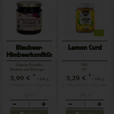
Blaubeer-
Lemon Curd
Himbeerkonfitüre
Linnéas Svenska
FDC
Bosnien und Herzigowina
EU
*
*
5,99 €
5,29 €
/ 330 g
/ 190 g
1 * 330 g (18,15 € / Kilogramm)
1 * 190 g (27,84 € / Kilogramm)
330 g
190 g
Anzahl
Anzahl
5,99
€
5,29
€