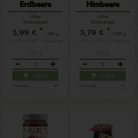
Erdbeere
Himbeere
Maracuja
Allos
Allos
Deutschland
Deutschland
*
*
3,99 €
3,79 €
/ 250 g
/ 250 g
1 * 250 g (15,96 € / Kilogramm)
1 * 250 g (15,16 € / Kilogramm)
250 g
250 g
Anzahl
Anzahl
3,99
€
3,79
€