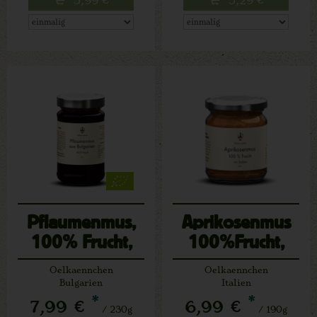
Pflaumenmus,
Aprikosenmus
100% Frucht,
100%Frucht,
Todorovo, BG
Sizilien
Oelkaennchen
Oelkaennchen
Bulgarien
Italien
*
*
7,99 €
6,99 €
/ 230g
/ 190g