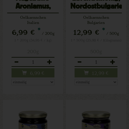
Aroniamus,
Nordostbulgarien
69% Frucht,
Oelkaennchen
Oelkaennchen
Tryavna
Italien
Bulgarien
*
*
6,99 €
12,99 €
/ 200g
/ 500g
1 * 200g (34,95 € / kg)
1 * 500g (25,98 € / Kilogramm)
200g
500g
Anzahl
Anzahl
6,99
€
12,99
€