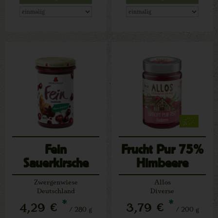
Fein
Frucht Pur 75%
Sauerkirsche
Himbeere
Zwergenwiese
Allos
Deutschland
Diverse
*
*
4,29 €
3,79 €
/ 280 g
/ 200 g