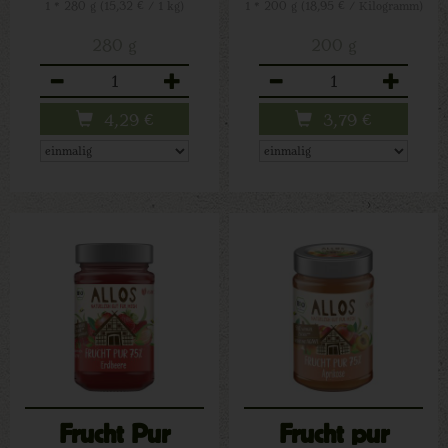
1 * 280 g (15,32 € / 1 kg)
1 * 200 g (18,95 € / Kilogramm)
280 g
200 g
Anzahl
Anzahl
4,29
€
3,79
€
Frucht Pur
Frucht pur