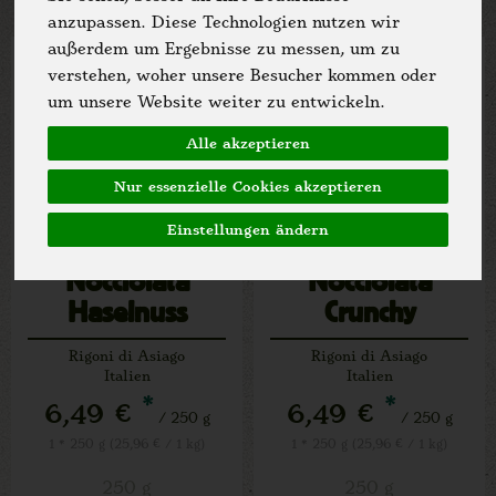
anzupassen. Diese Technologien nutzen wir
außerdem um Ergebnisse zu messen, um zu
verstehen, woher unsere Besucher kommen oder
um unsere Website weiter zu entwickeln.
Alle akzeptieren
Nur essenzielle Cookies akzeptieren
Einstellungen ändern
Nocciolata
Nocciolata
Haselnuss
Crunchy
Nougat
Rigoni di Asiago
Rigoni di Asiago
Aufstrich Bianca
Italien
Italien
*
*
6,49 €
6,49 €
/ 250 g
/ 250 g
1 * 250 g (25,96 € / 1 kg)
1 * 250 g (25,96 € / 1 kg)
250 g
250 g