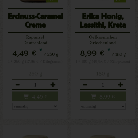
Erdnuss-Caramel
Erika Honig,
Creme
Lassithi, Kreta
Rapunzel
Oelkaennchen
Deutschland
Griechenland
*
*
4,49 €
8,99 €
/ 250 g
/ 180 g
1 * 250 g (17,96 € / Kilogramm)
1 * 180 g (49,98 € / Kilogramm)
250 g
180 g
Anzahl
Anzahl
4,49
€
8,99
€