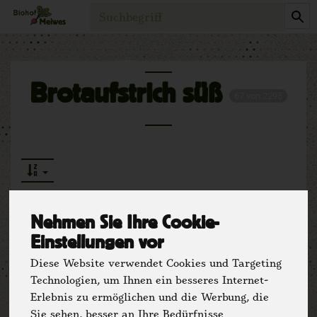
Produkt
Brotaufstrich süß
67 von 2295
Nehmen Sie Ihre Cookie-
Einstellungen vor
Hersteller
Ernährung
Diese Website verwendet Cookies und Targeting
Technologien, um Ihnen ein besseres Internet-
Allergene
Erlebnis zu ermöglichen und die Werbung, die
Sie sehen, besser an Ihre Bedürfnisse