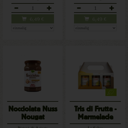
Anzahl
Anzahl
6,49
€
6,49
€
Nocciolata Nuss
Tris di Frutta -
Nougat
Marmelade
Aufstrich 250g
Rigoni di Asiago
La Selva