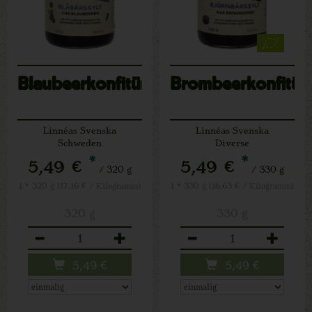
Blaubeerkonfitüre
Brombeerkonfitür
Linnéas Svenska
Linnéas Svenska
Schweden
Diverse
*
*
5,49 €
5,49 €
/ 320 g
/ 330 g
1 * 320 g (17,16 € / Kilogramm)
1 * 330 g (16,63 € / Kilogramm)
320 g
330 g
Anzahl
Anzahl
5,49
€
5,49
€