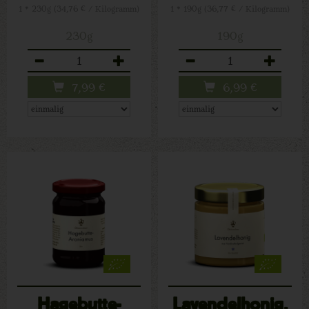
1 * 230g (34,76 € / Kilogramm)
1 * 190g (36,77 € / Kilogramm)
230g
190g
Anzahl
Anzahl
7,99
€
6,99
€
Hagebutte-
Lavendelhonig,