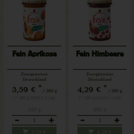
Fein Aprikose
Fein Himbeere
Zwergenwiese
Zwergenwiese
Deutschland
Deutschland
*
*
3,59 €
4,29 €
/ 280 g
/ 280 g
1 * 280 g (12,82 € / 1 kg)
1 * 280 g (15,32 € / 1 kg)
280 g
280 g
Anzahl
Anzahl
3,59
€
4,29
€