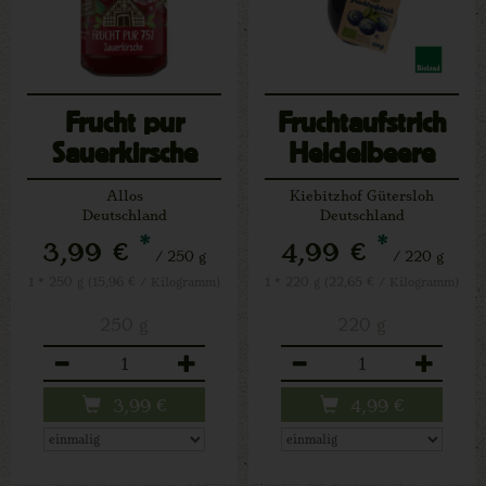
Frucht pur
Fruchtaufstrich
Sauerkirsche
Heidelbeere
Allos
Kiebitzhof Gütersloh
Deutschland
Deutschland
*
*
3,99 €
4,99 €
/ 250 g
/ 220 g
1 * 250 g (15,96 € / Kilogramm)
1 * 220 g (22,65 € / Kilogramm)
250 g
220 g
Anzahl
Anzahl
3,99
€
4,99
€