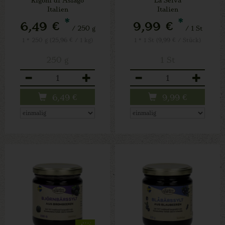
Italien
Italien
*
*
6,49 €
9,99 €
/ 250 g
/ 1 St
1 * 250 g (25,96 € / 1 kg)
1 * 1 St (9,99 € / Stück)
250 g
1 St
Anzahl
Anzahl
6,49
€
9,99
€