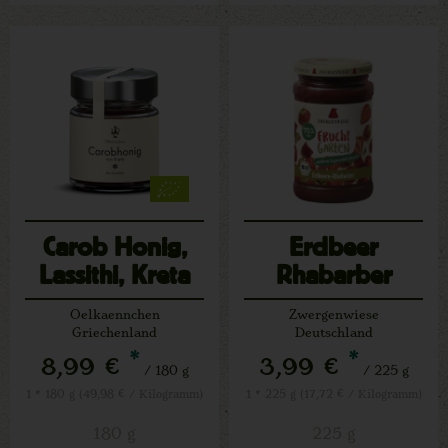
Carob Honig,
Erdbeer
Lassithi, Kreta
Rhabarber
Fruchtgarten
Oelkaennchen
Zwergenwiese
Griechenland
Deutschland
*
*
8,99 €
3,99 €
/ 180 g
/ 225 g
1 * 180 g (49,98 € / Kilogramm)
1 * 225 g (17,72 € / Kilogramm)
180 g
225 g